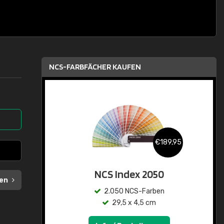
NCS-FARBFÄCHER KAUFEN
€189,95
NCS Index 2050
en
2.050 NCS-Farben
29,5 x 4,5 cm