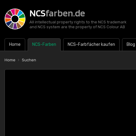
NCS
farben.de
All intellectual property rights to the NCS trademark
and NCS system are the property of NCS Colour AB
Home
NCS-Farben
NCS-Farbfächer kaufen
Blog
Home
Suchen