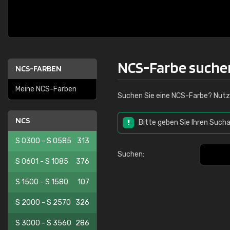
NCS-Farbe suche
NCS-FARBEN
Meine NCS-Farben
Suchen Sie eine NCS-Farbe? Nutz
NCS
Bitte geben Sie Ihren Sucha
S 0300 - S 0585
313
Suchen:
S 0601 - S 1085
376
S 1500 - S 1580
107
S 2000 - S 2570
326
S 3000 - S 3560
286