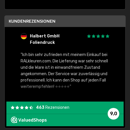
KUNDENREZENSIONEN
Halbert GmbH
S
Foliendruck
E
Ware,
"Ich bin sehr zufrieden mit meinem Einkauf bei
RALkleuren.com. Die Lieferung war sehr schnell
"Schne
und die Ware ist in einwandfreiem Zustand
angekommen. Der Service war zuverlässig und
professionell. Ich kann den Shop auf jeden Fall
weiterempfehlen! ⭐⭐⭐⭐⭐"
463
Rezensionen
9,0