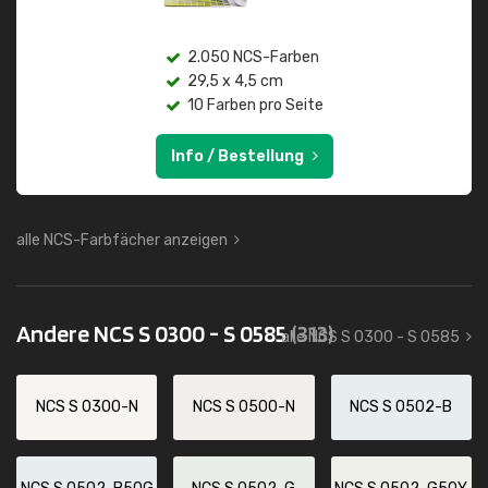
2.050 NCS-Farben
29,5 x 4,5 cm
10 Farben pro Seite
Info / Bestellung
alle NCS-Farbfächer anzeigen
Andere NCS S 0300 - S 0585
(313)
alle NCS S 0300 - S 0585
NCS S 0300-N
NCS S 0500-N
NCS S 0502-B