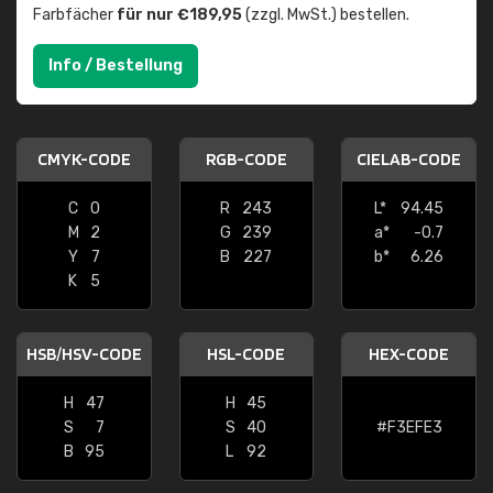
Farbfächer
für nur €189,95
(zzgl. MwSt.) bestellen.
Info / Bestellung
CMYK-CODE
RGB-CODE
CIELAB-CODE
C
0
R
243
L*
94.45
M
2
G
239
a*
-0.7
Y
7
B
227
b*
6.26
K
5
HSB/HSV-CODE
HSL-CODE
HEX-CODE
H
47
H
45
S
7
S
40
#F3EFE3
B
95
L
92