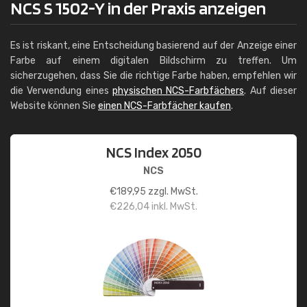
NCS S 1502-Y in der Praxis anzeigen
Es ist riskant, eine Entscheidung basierend auf der Anzeige einer
Farbe auf einem digitalen Bildschirm zu treffen. Um
sicherzugehen, dass Sie die richtige Farbe haben, empfehlen wir
die Verwendung eines
physischen NCS-Farbfächers
. Auf dieser
Website können Sie
einen NCS-Farbfächer kaufen
.
NCS Index 2050
NCS
€
189,95
zzgl. MwSt.
€
226,04
inkl. MwSt.