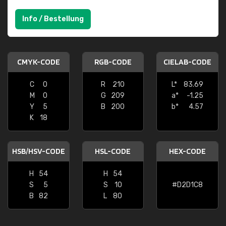
Info / Bestellung
CMYK-CODE
RGB-CODE
CIELAB-CODE
C
0
R
210
L*
83.69
M
0
G
209
a*
-1.25
Y
5
B
200
b*
4.57
K
18
HSB/HSV-CODE
HSL-CODE
HEX-CODE
H
54
H
54
S
5
S
10
#D2D1C8
B
82
L
80