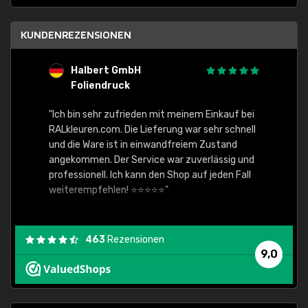
KUNDENREZENSIONEN
Halbert GmbH
S
Foliendruck
E
Ware,
"Ich bin sehr zufrieden mit meinem Einkauf bei
RALkleuren.com. Die Lieferung war sehr schnell
"Schne
und die Ware ist in einwandfreiem Zustand
angekommen. Der Service war zuverlässig und
professionell. Ich kann den Shop auf jeden Fall
weiterempfehlen! ⭐⭐⭐⭐⭐"
463
Rezensionen
9,0