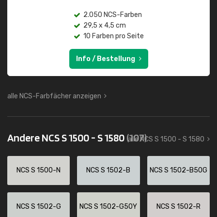
2.050 NCS-Farben
29,5 x 4,5 cm
10 Farben pro Seite
Info / Bestellung
alle NCS-Farbfächer anzeigen
Andere NCS S 1500 - S 1580
(107)
alle NCS S 1500 - S 1580
NCS S 1500-N
NCS S 1502-B
NCS S 1502-B50G
NCS S 1502-G
NCS S 1502-G50Y
NCS S 1502-R