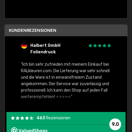
KUNDENREZENSIONEN
Halbert GmbH
S
Foliendruck
E
Ware,
"Ich bin sehr zufrieden mit meinem Einkauf bei
RALkleuren.com. Die Lieferung war sehr schnell
"Schne
und die Ware ist in einwandfreiem Zustand
angekommen. Der Service war zuverlässig und
professionell. Ich kann den Shop auf jeden Fall
weiterempfehlen! ⭐⭐⭐⭐⭐"
463
Rezensionen
9,0