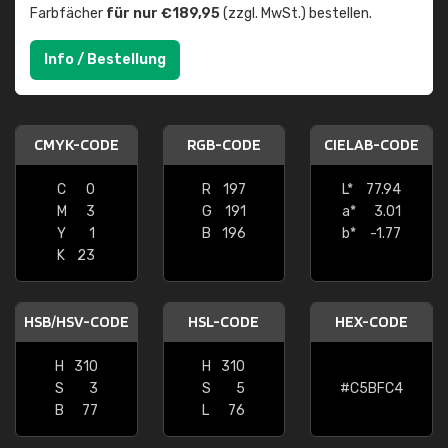
Farbfächer
für nur €189,95
(zzgl. MwSt.) bestellen.
Info / Bestellung
CMYK-CODE
RGB-CODE
CIELAB-CODE
C
0
R
197
L*
77.94
M
3
G
191
a*
3.01
Y
1
B
196
b*
-1.77
K
23
HSB/HSV-CODE
HSL-CODE
HEX-CODE
H
310
H
310
S
3
S
5
#C5BFC4
B
77
L
76