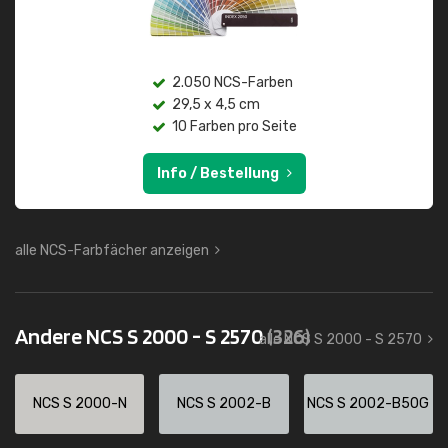
2.050 NCS-Farben
29,5 x 4,5 cm
10 Farben pro Seite
Info / Bestellung
alle NCS-Farbfächer anzeigen
Andere NCS S 2000 - S 2570
(326)
alle NCS S 2000 - S 2570
NCS S 2000-N
NCS S 2002-B
NCS S 2002-B50G