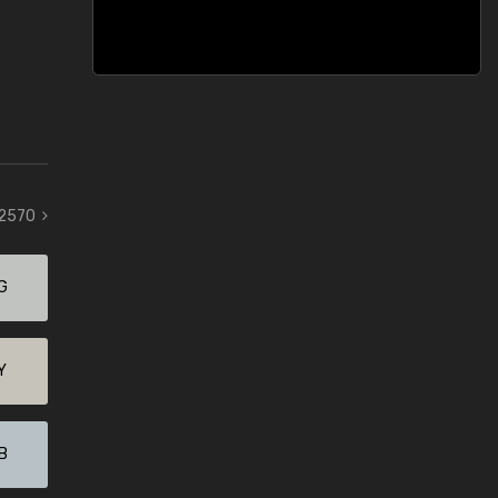
 2570
G
Y
B