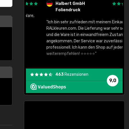
Halbert GmbH
Foliendruck
gute Ware,
"Ich bin sehr zufrieden mit meinem Einkauf bei
RALkleuren.com. Die Lieferung war sehr schnell
"
und die Ware ist in einwandfreiem Zustand
angekommen. Der Service war zuverlässig und
professionell. Ich kann den Shop auf jeden Fall
weiterempfehlen! ⭐⭐⭐⭐⭐"
463
Rezensionen
9,0