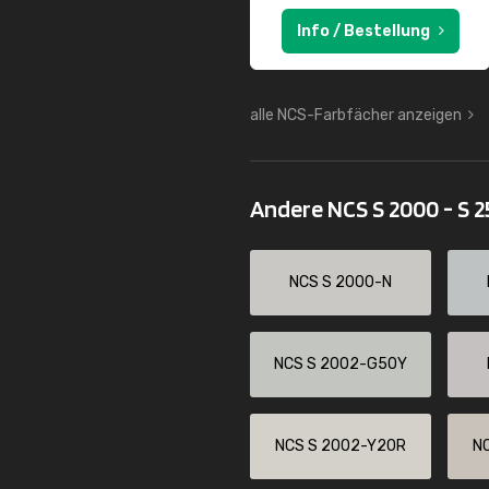
Info / Bestellung
alle NCS-Farbfächer anzeigen
Andere NCS S 2000 - S 
NCS S 2000-N
NCS S 2002-G50Y
NCS S 2002-Y20R
N