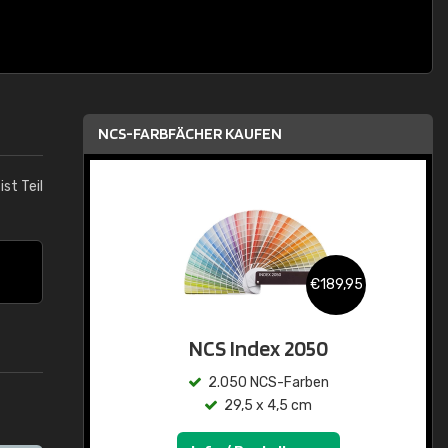
NCS-FARBFÄCHER KAUFEN
ist Teil
€189,95
NCS Index 2050
2.050 NCS-Farben
29,5 x 4,5 cm