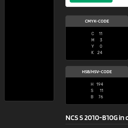
CMYK-CODE
C
11
M
3
Y
0
K
24
HSB/HSV-CODE
H
194
S
11
B
76
NCS S 2010-B10G in 