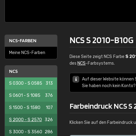
NCS S 2010-B10G
NCS-FARBEN
Meine NCS-Farben
Diese Seite zeigt NCS Farbe
S 20
des
NCS
-Farbsystems.
NCS
Auf dieser Website können 
S 0300 - S 0585
313
Sie haben noch kein Konto?
S 0601 - S 1085
376
Farbeindruck NCS S
S 1500 - S 1580
107
S 2000 - S 2570
326
Klicken Sie auf den Farbeindruck 
S 3000 - S 3560
286