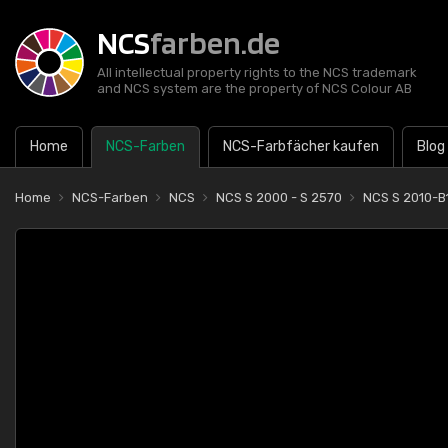
NCS
farben.de
All intellectual property rights to the NCS trademark
and NCS system are the property of NCS Colour AB
Home
NCS-Farben
NCS-Farbfächer kaufen
Blog
Home
NCS-Farben
NCS
NCS S 2000 - S 2570
NCS S 2010-B