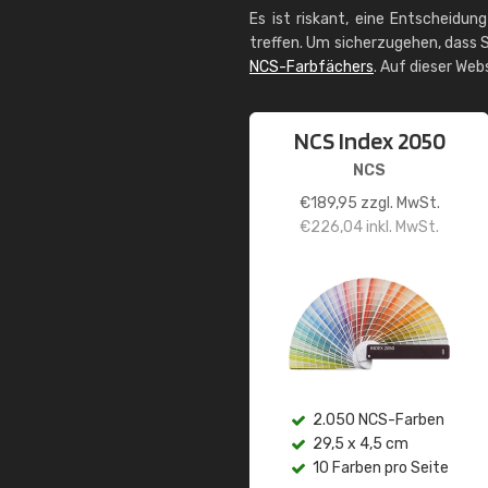
Es ist riskant, eine Entscheidun
treffen. Um sicherzugehen, dass S
NCS-Farbfächers
. Auf dieser Web
NCS Index 2050
NCS
€
189,95
zzgl. MwSt.
€
226,04
inkl. MwSt.
2.050 NCS-Farben
29,5 x 4,5 cm
10 Farben pro Seite