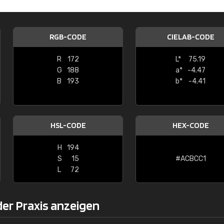
Christiane Schmidt
"Alles so, wie man es sich wünscht, 
RGB-CODE
CIELAB-CODE
schnelle Lieferung."
R
172
L*
75.19
G
188
a*
-4.47
B
193
b*
-4.41
HSL-CODE
HEX-CODE
H
194
S
15
#ACBCC1
L
72
der Praxis anzeigen