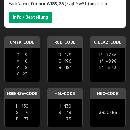
Farbfächer
für nur €189,95
(zzgl. MwSt.) bestellen.
Info / Bestellung
CMYK-CODE
RGB-CODE
CIELAB-CODE
C
9
R
178
L*
77.45
M
0
G
196
a*
-8.98
Y
8
B
181
b*
5.43
K
23
HSB/HSV-CODE
HSL-CODE
HEX-CODE
H
130
H
130
S
9
S
13
#B2C4B5
B
77
L
73