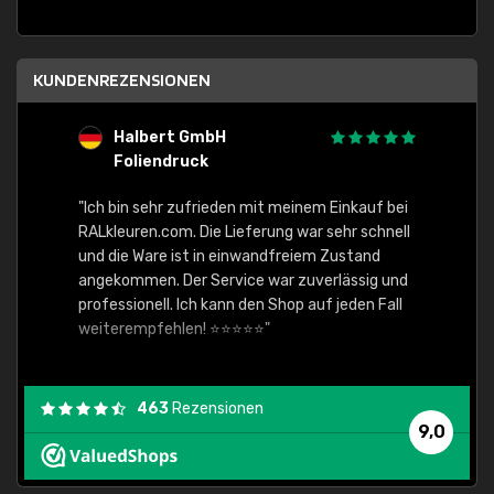
KUNDENREZENSIONEN
Halbert GmbH
S
Foliendruck
E
Ware,
"Ich bin sehr zufrieden mit meinem Einkauf bei
RALkleuren.com. Die Lieferung war sehr schnell
"Schne
und die Ware ist in einwandfreiem Zustand
angekommen. Der Service war zuverlässig und
professionell. Ich kann den Shop auf jeden Fall
weiterempfehlen! ⭐⭐⭐⭐⭐"
463
Rezensionen
9,0