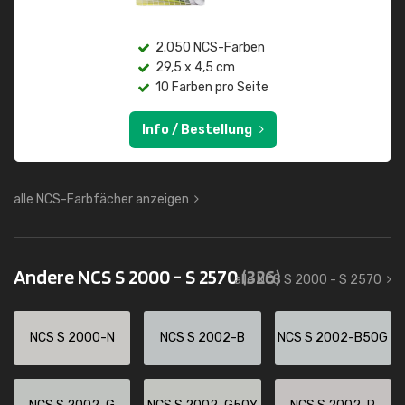
2.050 NCS-Farben
29,5 x 4,5 cm
10 Farben pro Seite
Info / Bestellung
alle NCS-Farbfächer anzeigen
Andere NCS S 2000 - S 2570
(326)
alle NCS S 2000 - S 2570
NCS S 2000-N
NCS S 2002-B
NCS S 2002-B50G