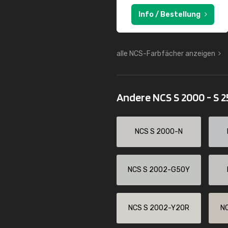
Info / Bestellung
alle NCS-Farbfächer anzeigen
Andere NCS S 2000 - S 
NCS S 2000-N
NCS S 2002-G50Y
NCS S 2002-Y20R
N