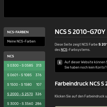
NCS S 2010-G70Y
NCS-FARBEN
Meine NCS-Farben
Diese Seite zeigt NCS Farbe
S 20
des
NCS
-Farbsystems.
NCS
Auf dieser Website können 
S 0300 - S 0585
313
Sie haben noch kein Konto?
S 0601 - S 1085
376
Farbeindruck NCS S
S 1500 - S 1580
107
S 2000 - S 2570
326
Klicken Sie auf den Farbeindruck 
S 3000 - S 3560
286