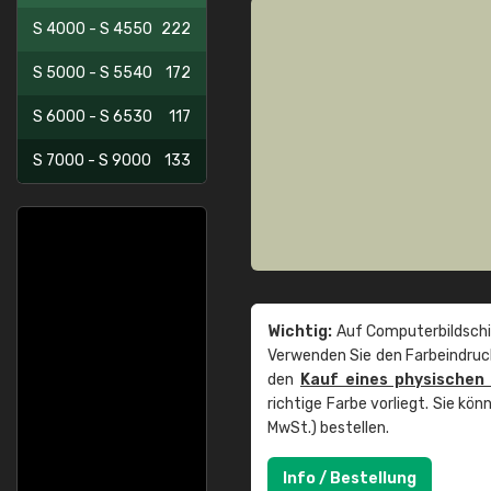
S 4000 - S 4550
222
S 5000 - S 5540
172
S 6000 - S 6530
117
S 7000 - S 9000
133
Wichtig:
Auf Computerbildschi
Verwenden Sie den Farbeindruck
den
Kauf eines physischen
richtige Farbe vorliegt. Sie k
MwSt.) bestellen.
Info / Bestellung