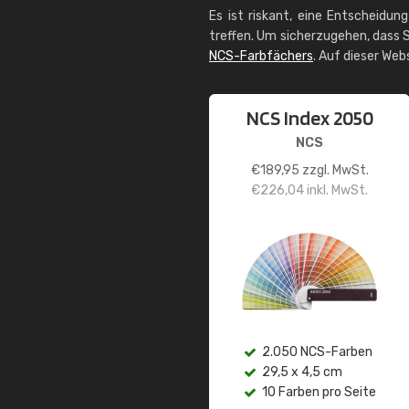
Es ist riskant, eine Entscheidun
treffen. Um sicherzugehen, dass S
NCS-Farbfächers
. Auf dieser Web
NCS Index 2050
NCS
€
189,95
zzgl. MwSt.
€
226,04
inkl. MwSt.
2.050 NCS-Farben
29,5 x 4,5 cm
10 Farben pro Seite