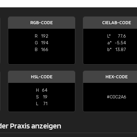
Christiane Schmidt
"Alles so, wie man es sich wünscht, 
RGB-CODE
CIELAB-CODE
schnelle Lieferung."
R
192
L*
77.6
G
194
a*
-5.54
B
166
b*
13.87
HSL-CODE
HEX-CODE
H
64
S
19
#C0C2A6
L
71
der Praxis anzeigen