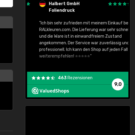
Halbert GmbH
Foliendruck
gute Ware,
"Ich bin sehr zufrieden mit meinem Einkauf bei
RALkleuren.com. Die Lieferung war sehr schnell
"
und die Ware ist in einwandfreiem Zustand
angekommen. Der Service war zuverlässig und
professionell. Ich kann den Shop auf jeden Fall
weiterempfehlen! ⭐⭐⭐⭐⭐"
463
Rezensionen
9,0