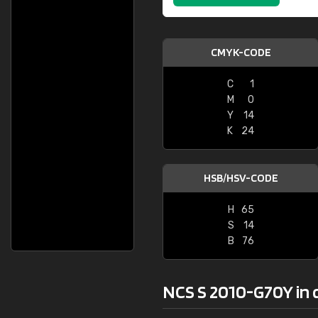
CMYK-CODE
C
1
M
0
Y
14
K
24
HSB/HSV-CODE
H
65
S
14
B
76
NCS S 2010-G70Y in 