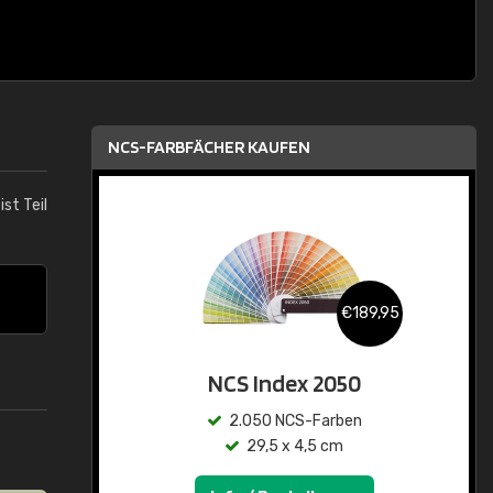
NCS-FARBFÄCHER KAUFEN
ist Teil
€189,95
NCS Index 2050
2.050 NCS-Farben
29,5 x 4,5 cm