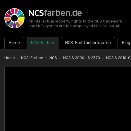
NCS
farben.de
All intellectual property rights to the NCS trademark
and NCS system are the property of NCS Colour AB
Home
NCS-Farben
NCS-Farbfächer kaufen
Blog
Home
NCS-Farben
NCS
NCS S 2000 - S 2570
NCS S 2010-