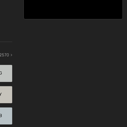
 2570
G
Y
B