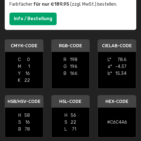
Farbfächer
für nur €189,95
(zzgl. MwSt.) bestellen.
Info / Bestellung
CMYK-CODE
RGB-CODE
CIELAB-CODE
C
0
R
198
L*
78.6
M
1
G
196
a*
-4.37
Y
16
B
166
b*
15.34
K
22
HSB/HSV-CODE
HSL-CODE
HEX-CODE
H
58
H
56
S
16
S
22
#C6C4A6
B
78
L
71