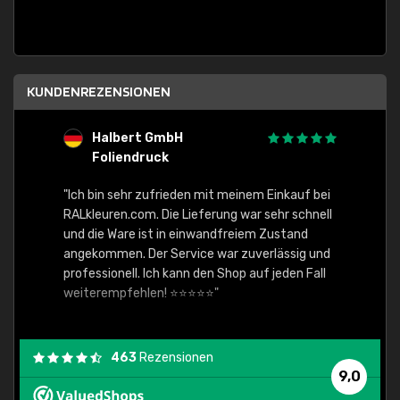
KUNDENREZENSIONEN
Halbert GmbH
S
Foliendruck
E
Ware,
"Ich bin sehr zufrieden mit meinem Einkauf bei
RALkleuren.com. Die Lieferung war sehr schnell
"Schne
und die Ware ist in einwandfreiem Zustand
angekommen. Der Service war zuverlässig und
professionell. Ich kann den Shop auf jeden Fall
weiterempfehlen! ⭐⭐⭐⭐⭐"
463
Rezensionen
9,0