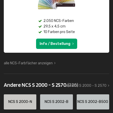
2.050 NCS-Farben
29,5 x 4,5 cm
10 Farben pro Seite
Info / Bestellung
alle NCS-Farbfächer anzeigen
Andere NCS S 2000 - S 2570
(326)
alle NCS S 2000 - S 2570
NCS S 2000-N
NCS S 2002-B
NCS S 2002-B50G