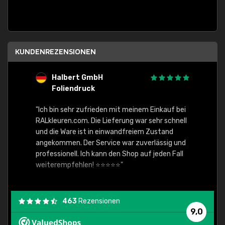
KUNDENREZENSIONEN
Halbert GmbH
S
Foliendruck
E
Ware,
"Ich bin sehr zufrieden mit meinem Einkauf bei
RALkleuren.com. Die Lieferung war sehr schnell
"Schne
und die Ware ist in einwandfreiem Zustand
angekommen. Der Service war zuverlässig und
professionell. Ich kann den Shop auf jeden Fall
weiterempfehlen! ⭐⭐⭐⭐⭐"
463
Rezensionen
9,0