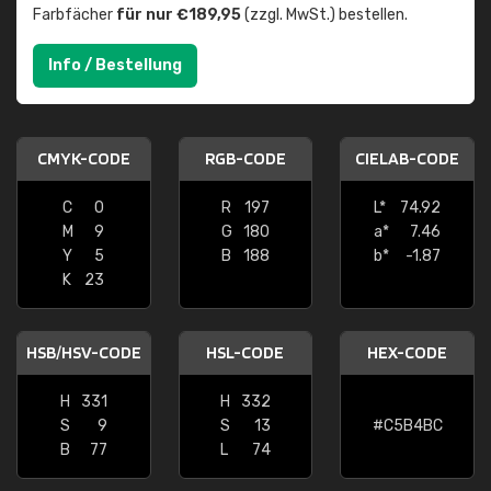
Farbfächer
für nur €189,95
(zzgl. MwSt.) bestellen.
Info / Bestellung
CMYK-CODE
RGB-CODE
CIELAB-CODE
C
0
R
197
L*
74.92
M
9
G
180
a*
7.46
Y
5
B
188
b*
-1.87
K
23
HSB/HSV-CODE
HSL-CODE
HEX-CODE
H
331
H
332
S
9
S
13
#C5B4BC
B
77
L
74