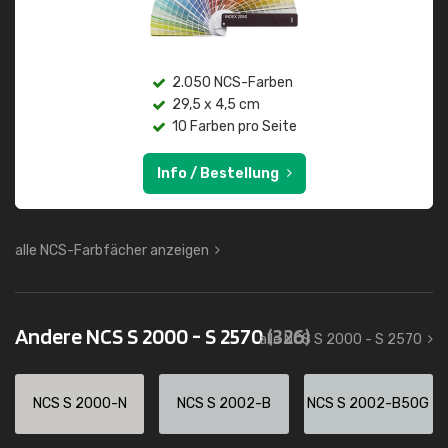
2.050 NCS-Farben
29,5 x 4,5 cm
10 Farben pro Seite
Info / Bestellung
alle NCS-Farbfächer anzeigen
Andere NCS S 2000 - S 2570
(326)
alle NCS S 2000 - S 2570
NCS S 2000-N
NCS S 2002-B
NCS S 2002-B50G