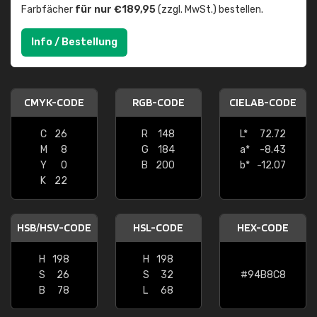
Farbfächer
für nur €189,95
(zzgl. MwSt.) bestellen.
Info / Bestellung
CMYK-CODE
RGB-CODE
CIELAB-CODE
C
26
R
148
L*
72.72
M
8
G
184
a*
-8.43
Y
0
B
200
b*
-12.07
K
22
HSB/HSV-CODE
HSL-CODE
HEX-CODE
H
198
H
198
S
26
S
32
#94B8C8
B
78
L
68