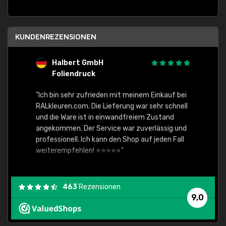
KUNDENREZENSIONEN
Halbert GmbH
S
Foliendruck
E
Ware,
"Ich bin sehr zufrieden mit meinem Einkauf bei
RALkleuren.com. Die Lieferung war sehr schnell
"Schne
und die Ware ist in einwandfreiem Zustand
angekommen. Der Service war zuverlässig und
professionell. Ich kann den Shop auf jeden Fall
weiterempfehlen! ⭐⭐⭐⭐⭐"
463
Rezensionen
9,0