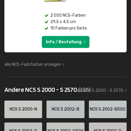
2.050 NCS-Farben
29,5 x 4,5 cm
10 Farben pro Seite
Info / Bestellung
alle NCS-Farbfächer anzeigen
Andere NCS S 2000 - S 2570
(326)
alle NCS S 2000 - S 2570
NCS S 2000-N
NCS S 2002-B
NCS S 2002-B50G