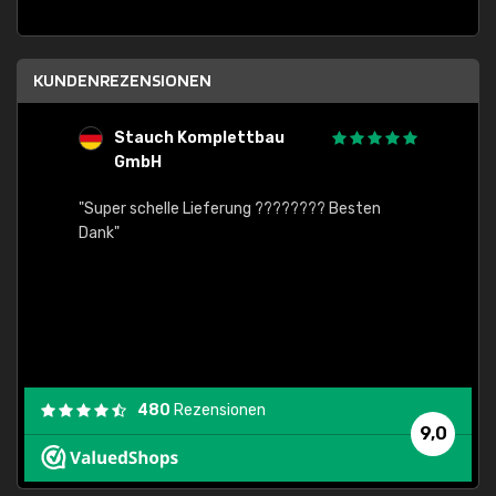
KUNDENREZENSIONEN
Stauch Komplettbau
G
GmbH
"Von d
nreich
"Super schelle Lieferung ???????? Besten
auch Z
en
Dank"
tadell
480
Rezensionen
9,0