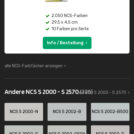
2.050 NCS-Farben
29,5 x 4,5 cm
10 Farben pro Seite
Info / Bestellung
alle NCS-Farbfächer anzeigen
Andere NCS S 2000 - S 2570
(326)
alle NCS S 2000 - S 2570
NCS S 2000-N
NCS S 2002-B
NCS S 2002-B50G