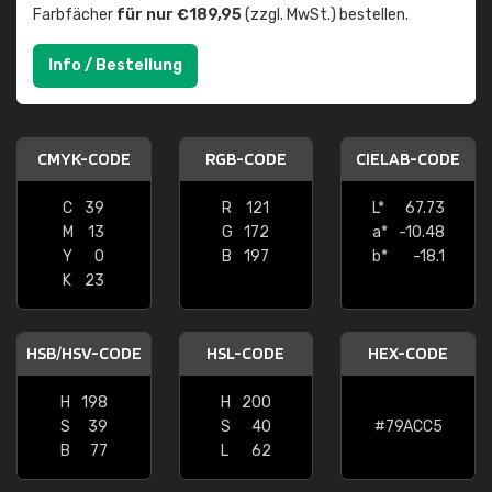
Farbfächer
für nur €189,95
(zzgl. MwSt.) bestellen.
Info / Bestellung
CMYK-CODE
RGB-CODE
CIELAB-CODE
C
39
R
121
L*
67.73
M
13
G
172
a*
-10.48
Y
0
B
197
b*
-18.1
K
23
HSB/HSV-CODE
HSL-CODE
HEX-CODE
H
198
H
200
S
39
S
40
#79ACC5
B
77
L
62