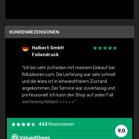
KUNDENREZENSIONEN
Halbert GmbH
S
Foliendruck
E
Ware,
"Ich bin sehr zufrieden mit meinem Einkauf bei
RALkleuren.com. Die Lieferung war sehr schnell
"Schne
und die Ware ist in einwandfreiem Zustand
angekommen. Der Service war zuverlässig und
professionell. Ich kann den Shop auf jeden Fall
weiterempfehlen! ⭐⭐⭐⭐⭐"
463
Rezensionen
9,0