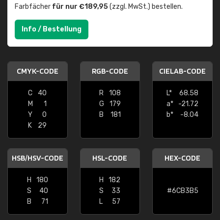
Farbfächer
für nur €189,95
(zzgl. MwSt.) bestellen.
Info / Bestellung
CMYK-CODE
RGB-CODE
CIELAB-CODE
C
40
R
108
L*
68.58
M
1
G
179
a*
-21.72
Y
0
B
181
b*
-8.04
K
29
HSB/HSV-CODE
HSL-CODE
HEX-CODE
H
180
H
182
S
40
S
33
#6CB3B5
B
71
L
57