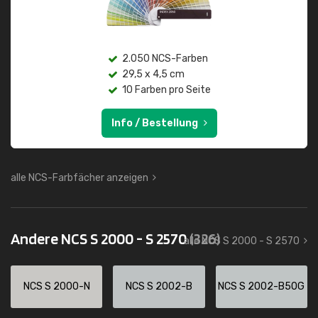
2.050 NCS-Farben
29,5 x 4,5 cm
10 Farben pro Seite
Info / Bestellung
alle NCS-Farbfächer anzeigen
Andere NCS S 2000 - S 2570
(326)
alle NCS S 2000 - S 2570
NCS S 2000-N
NCS S 2002-B
NCS S 2002-B50G