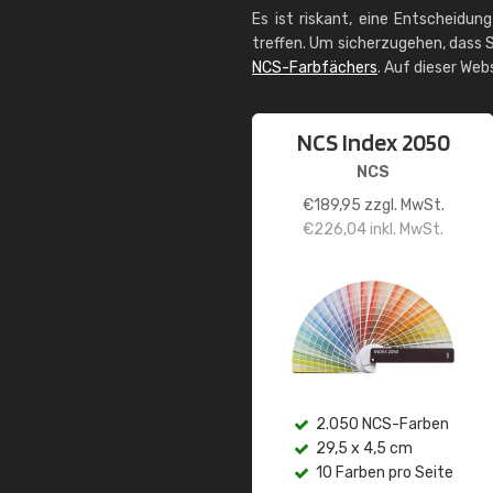
Es ist riskant, eine Entscheidun
treffen. Um sicherzugehen, dass S
NCS-Farbfächers
. Auf dieser Web
NCS Index 2050
NCS
€
189,95
zzgl. MwSt.
€
226,04
inkl. MwSt.
2.050 NCS-Farben
29,5 x 4,5 cm
10 Farben pro Seite