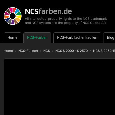
NCS
farben.de
All intellectual property rights to the NCS trademark
and NCS system are the property of NCS Colour AB
Home
NCS-Farben
NCS-Farbfächer kaufen
Blog
Home
NCS-Farben
NCS
NCS S 2000 - S 2570
NCS S 2030-