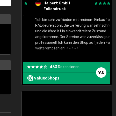
Halbert GmbH
Foliendruck
gute Ware,
"Ich bin sehr zufrieden mit meinem Einkauf bei
RALkleuren.com. Die Lieferung war sehr schnell
"
und die Ware ist in einwandfreiem Zustand
angekommen. Der Service war zuverlässig und
professionell. Ich kann den Shop auf jeden Fall
weiterempfehlen! ⭐⭐⭐⭐⭐"
463
Rezensionen
9,0