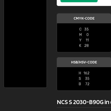
CMYK-CODE
C
35
M
0
Y
11
K
28
HSB/HSV-CODE
H
162
S
35
B
72
NCS S 2030-B90G in 