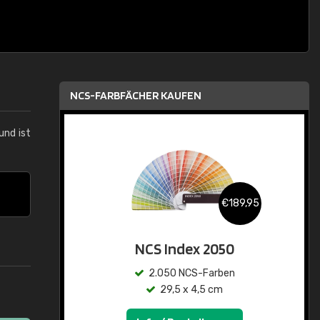
NCS-FARBFÄCHER KAUFEN
und ist
€189,95
NCS Index 2050
2.050 NCS-Farben
29,5 x 4,5 cm