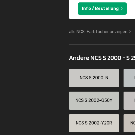
Info / Bestellung
alle NCS-Farbfächer anzeigen
Andere NCS S 2000 - S 
NCS S 2000-N
NCS S 2002-G50Y
NCS S 2002-Y20R
N