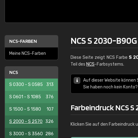
NCS S 2030-B90G
NCS-FARBEN
Meine NCS-Farben
Diese Seite zeigt NCS Farbe
S 2
Teil des
NCS
-Farbsystems.
NCS
Auf dieser Website können 
S 0300 - S 0585
313
Sie haben noch kein Konto?
S 0601 - S 1085
376
Farbeindruck NCS S
S 1500 - S 1580
107
S 2000 - S 2570
326
Klicken Sie auf den Farbeindruck 
S 3000 - S 3560
286