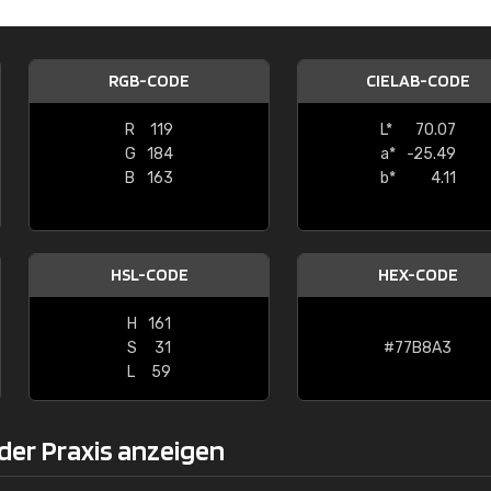
Christiane Schmidt
"Alles so, wie man es sich wünscht, 
RGB-CODE
CIELAB-CODE
schnelle Lieferung."
R
119
L*
70.07
G
184
a*
-25.49
B
163
b*
4.11
HSL-CODE
HEX-CODE
H
161
S
31
#77B8A3
L
59
der Praxis anzeigen