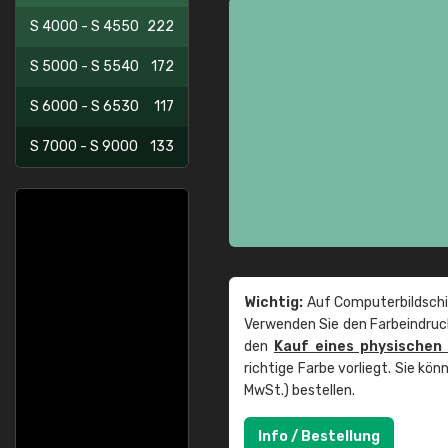
S 4000 - S 4550
222
S 5000 - S 5540
172
S 6000 - S 6530
117
S 7000 - S 9000
133
Wichtig:
Auf Computerbildschi
Verwenden Sie den Farbeindruck
den
Kauf eines physischen
richtige Farbe vorliegt. Sie k
MwSt.) bestellen.
Info / Bestellung