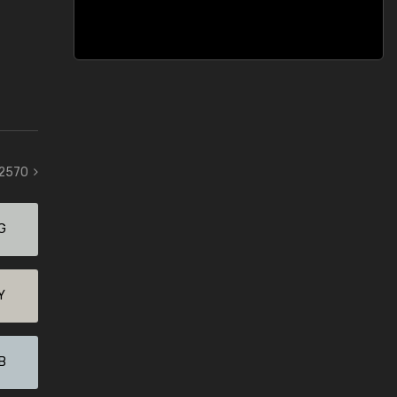
 2570
G
Y
B