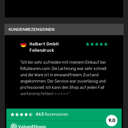
KUNDENREZENSIONEN
Halbert GmbH
S
Foliendruck
E
Ware,
"Ich bin sehr zufrieden mit meinem Einkauf bei
RALkleuren.com. Die Lieferung war sehr schnell
"Schne
und die Ware ist in einwandfreiem Zustand
angekommen. Der Service war zuverlässig und
professionell. Ich kann den Shop auf jeden Fall
weiterempfehlen! ⭐⭐⭐⭐⭐"
463
Rezensionen
9,0