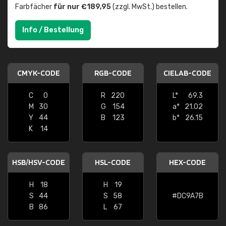
Farbfächer
für nur €189,95
(zzgl. MwSt.) bestellen.
Info / Bestellung
CMYK-CODE
RGB-CODE
CIELAB-CODE
C
0
R
220
L*
69.3
M
30
G
154
a*
21.02
Y
44
B
123
b*
26.15
K
14
HSB/HSV-CODE
HSL-CODE
HEX-CODE
H
18
H
19
S
44
S
58
#DC9A7B
B
86
L
67