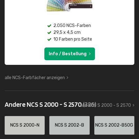
2.050 NCS-Farben
29,5 x 4,5 cm
10 Farben pro Seite
Info / Bestellung
alle NCS-Farbfächer anzeigen
Andere NCS S 2000 - S 2570
(326)
alle NCS S 2000 - S 2570
NCS S 2000-N
NCS S 2002-B
NCS S 2002-B50G