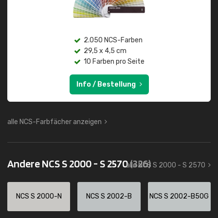
2.050 NCS-Farben
29,5 x 4,5 cm
10 Farben pro Seite
Info / Bestellung
alle NCS-Farbfächer anzeigen
Andere NCS S 2000 - S 2570
(326)
alle NCS S 2000 - S 2570
NCS S 2000-N
NCS S 2002-B
NCS S 2002-B50G