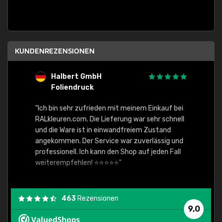
KUNDENREZENSIONEN
Halbert GmbH
S
Foliendruck
E
Ware,
"Ich bin sehr zufrieden mit meinem Einkauf bei
RALkleuren.com. Die Lieferung war sehr schnell
"Schne
und die Ware ist in einwandfreiem Zustand
angekommen. Der Service war zuverlässig und
professionell. Ich kann den Shop auf jeden Fall
weiterempfehlen! ⭐⭐⭐⭐⭐"
463
Rezensionen
9,0