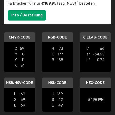
Farbfächer
für nur €189,95
(zzgl. MwSt.) bestellen.
Info / Bestellung
CMYK-CODE
RGB-CODE
CIELAB-CODE
C
59
R
73
L*
66
M
0
G
177
a*
-34.65
Y
11
B
158
b*
0.74
K
31
HSB/HSV-CODE
HSL-CODE
HEX-CODE
H
169
H
169
S
59
S
42
#49B19E
B
69
L
49