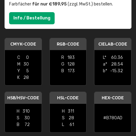
Farbfächer
für nur €189,95
(zzgl. MwSt.) bestellen.
Info / Bestellung
CMYK-CODE
RGB-CODE
CIELAB-CODE
C
0
R
183
L*
60.36
M
30
G
128
a*
28.54
Y
5
B
173
b*
-15.32
K
28
HSB/HSV-CODE
HSL-CODE
HEX-CODE
H
310
H
311
S
30
S
28
#B780AD
B
72
L
61