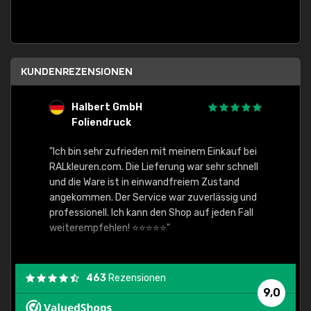
KUNDENREZENSIONEN
Halbert GmbH
S
Foliendruck
E
Ware,
"Ich bin sehr zufrieden mit meinem Einkauf bei
RALkleuren.com. Die Lieferung war sehr schnell
"Schne
und die Ware ist in einwandfreiem Zustand
angekommen. Der Service war zuverlässig und
professionell. Ich kann den Shop auf jeden Fall
weiterempfehlen! ⭐⭐⭐⭐⭐"
463
Rezensionen
9,0