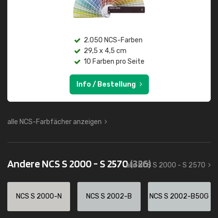
2.050 NCS-Farben
29,5 x 4,5 cm
10 Farben pro Seite
Info / Bestellung
alle NCS-Farbfächer anzeigen
Andere NCS S 2000 - S 2570
(326)
alle NCS S 2000 - S 2570
NCS S 2000-N
NCS S 2002-B
NCS S 2002-B50G