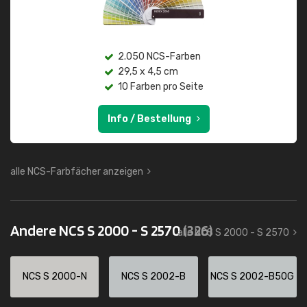
2.050 NCS-Farben
29,5 x 4,5 cm
10 Farben pro Seite
Info / Bestellung
alle NCS-Farbfächer anzeigen
Andere NCS S 2000 - S 2570
(326)
alle NCS S 2000 - S 2570
NCS S 2000-N
NCS S 2002-B
NCS S 2002-B50G