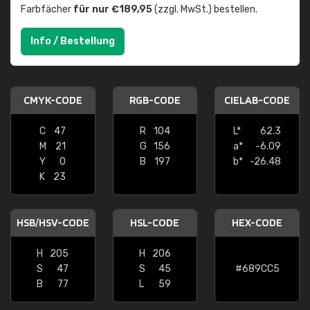
Farbfächer
für nur €189,95
(zzgl. MwSt.) bestellen.
Info / Bestellung
CMYK-CODE
RGB-CODE
CIELAB-CODE
C
47
R
104
L*
62.3
M
21
G
156
a*
-6.09
Y
0
B
197
b*
-26.48
K
23
HSB/HSV-CODE
HSL-CODE
HEX-CODE
H
205
H
206
S
47
S
45
#689CC5
B
77
L
59