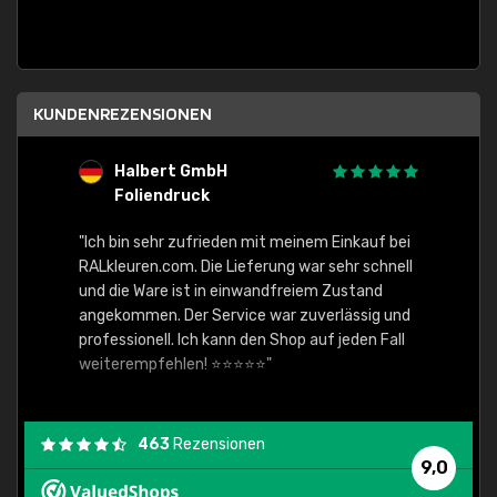
KUNDENREZENSIONEN
Halbert GmbH
S
Foliendruck
E
Ware,
"Ich bin sehr zufrieden mit meinem Einkauf bei
RALkleuren.com. Die Lieferung war sehr schnell
"Schne
und die Ware ist in einwandfreiem Zustand
angekommen. Der Service war zuverlässig und
professionell. Ich kann den Shop auf jeden Fall
weiterempfehlen! ⭐⭐⭐⭐⭐"
463
Rezensionen
9,0