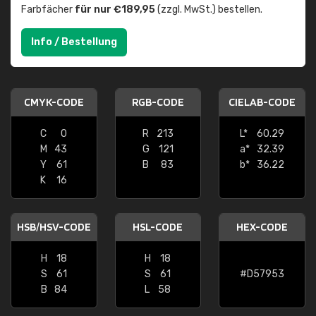
Farbfächer
für nur €189,95
(zzgl. MwSt.) bestellen.
Info / Bestellung
CMYK-CODE
RGB-CODE
CIELAB-CODE
C
0
R
213
L*
60.29
M
43
G
121
a*
32.39
Y
61
B
83
b*
36.22
K
16
HSB/HSV-CODE
HSL-CODE
HEX-CODE
H
18
H
18
S
61
S
61
#D57953
B
84
L
58