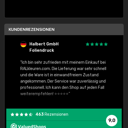
KUNDENREZENSIONEN
Halbert GmbH
S
Foliendruck
E
Ware,
"Ich bin sehr zufrieden mit meinem Einkauf bei
RALkleuren.com. Die Lieferung war sehr schnell
"Schne
und die Ware ist in einwandfreiem Zustand
angekommen. Der Service war zuverlässig und
professionell. Ich kann den Shop auf jeden Fall
weiterempfehlen! ⭐⭐⭐⭐⭐"
463
Rezensionen
9,0