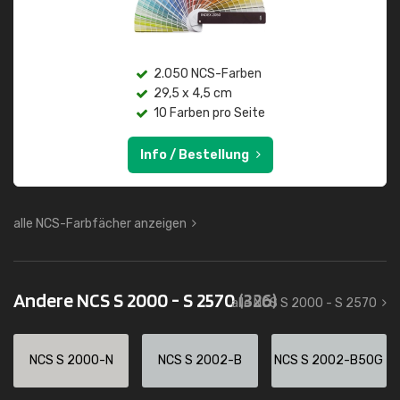
2.050 NCS-Farben
29,5 x 4,5 cm
10 Farben pro Seite
Info / Bestellung
alle NCS-Farbfächer anzeigen
Andere NCS S 2000 - S 2570
(326)
alle NCS S 2000 - S 2570
NCS S 2000-N
NCS S 2002-B
NCS S 2002-B50G