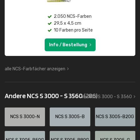
2.050 NCS-Farben
29,5 x 4,5 cm
10 Farben pro Seite
Info / Bestellung
alle NCS-Farbfächer anzeigen
Andere NCS S 3000 - S 3560
(286)
alle NCS S 3000 - S 3560
NCS S 3000-N
NCS S 3005-B
NCS S 3005-B20G