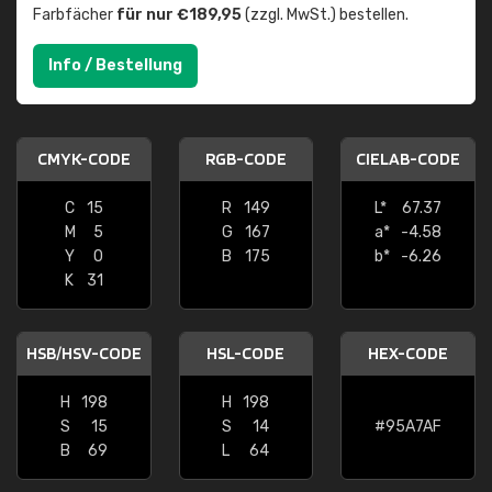
Farbfächer
für nur €189,95
(zzgl. MwSt.) bestellen.
Info / Bestellung
CMYK-CODE
RGB-CODE
CIELAB-CODE
C
15
R
149
L*
67.37
M
5
G
167
a*
-4.58
Y
0
B
175
b*
-6.26
K
31
HSB/HSV-CODE
HSL-CODE
HEX-CODE
H
198
H
198
S
15
S
14
#95A7AF
B
69
L
64