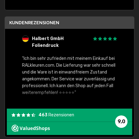
KUNDENREZENSIONEN
Halbert GmbH
S
Foliendruck
E
Ware,
"Ich bin sehr zufrieden mit meinem Einkauf bei
RALkleuren.com. Die Lieferung war sehr schnell
"Schne
und die Ware ist in einwandfreiem Zustand
angekommen. Der Service war zuverlässig und
professionell. Ich kann den Shop auf jeden Fall
weiterempfehlen! ⭐⭐⭐⭐⭐"
463
Rezensionen
9,0