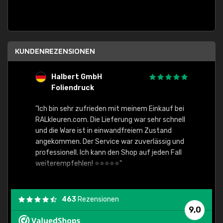
KUNDENREZENSIONEN
Halbert GmbH
S
Foliendruck
E
Ware,
"Ich bin sehr zufrieden mit meinem Einkauf bei
RALkleuren.com. Die Lieferung war sehr schnell
"Schne
und die Ware ist in einwandfreiem Zustand
angekommen. Der Service war zuverlässig und
professionell. Ich kann den Shop auf jeden Fall
weiterempfehlen! ⭐⭐⭐⭐⭐"
463
Rezensionen
9,0