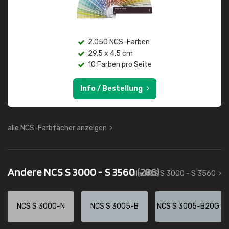
2.050 NCS-Farben
29,5 x 4,5 cm
10 Farben pro Seite
Info / Bestellung
alle NCS-Farbfächer anzeigen
Andere NCS S 3000 - S 3560
(286)
alle NCS S 3000 - S 3560
NCS S 3000-N
NCS S 3005-B
NCS S 3005-B20G