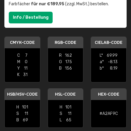
Farbfächer
für nur €189,95
(zzgl. MwSt.) bestellen.
Info / Bestellung
CMYK-CODE
RGB-CODE
CIELAB-CODE
C
7
R
162
L*
69.99
M
0
G
175
a*
-8.13
Y
11
B
156
b*
8.19
K
31
HSB/HSV-CODE
HSL-CODE
HEX-CODE
H
101
H
101
S
11
S
11
#A2AF9C
B
69
L
65