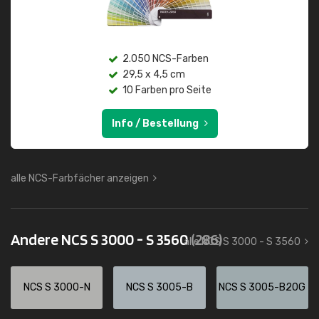
2.050 NCS-Farben
29,5 x 4,5 cm
10 Farben pro Seite
Info / Bestellung
alle NCS-Farbfächer anzeigen
Andere NCS S 3000 - S 3560
(286)
alle NCS S 3000 - S 3560
NCS S 3000-N
NCS S 3005-B
NCS S 3005-B20G