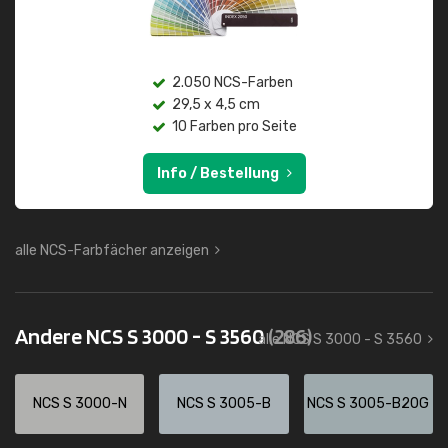
2.050 NCS-Farben
29,5 x 4,5 cm
10 Farben pro Seite
Info / Bestellung
alle NCS-Farbfächer anzeigen
Andere NCS S 3000 - S 3560
(286)
alle NCS S 3000 - S 3560
NCS S 3000-N
NCS S 3005-B
NCS S 3005-B20G