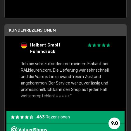
KUNDENREZENSIONEN
Halbert GmbH
S
Foliendruck
E
Ware,
"Ich bin sehr zufrieden mit meinem Einkauf bei
RALkleuren.com. Die Lieferung war sehr schnell
"Schne
und die Ware ist in einwandfreiem Zustand
angekommen. Der Service war zuverlässig und
professionell. Ich kann den Shop auf jeden Fall
weiterempfehlen! ⭐⭐⭐⭐⭐"
463
Rezensionen
9,0