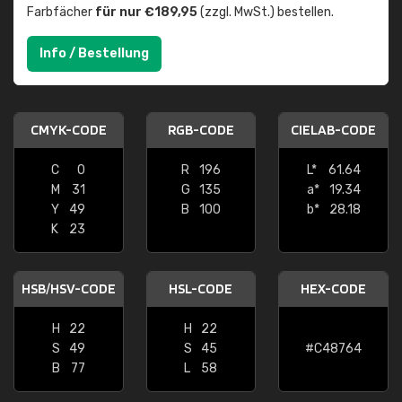
Farbfächer
für nur €189,95
(zzgl. MwSt.) bestellen.
Info / Bestellung
CMYK-CODE
RGB-CODE
CIELAB-CODE
C
0
R
196
L*
61.64
M
31
G
135
a*
19.34
Y
49
B
100
b*
28.18
K
23
HSB/HSV-CODE
HSL-CODE
HEX-CODE
H
22
H
22
S
49
S
45
#C48764
B
77
L
58