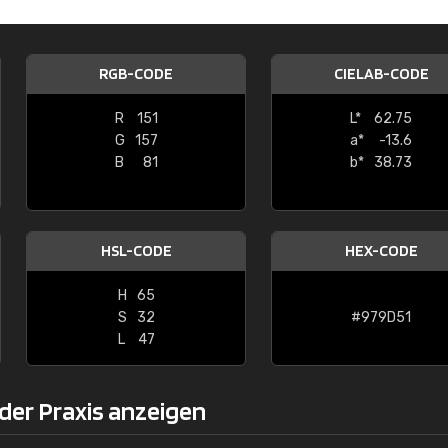
Christiane Schmidt
"Alles so, wie man es sich wünscht, 
RGB-CODE
CIELAB-CODE
schnelle Lieferung."
R
151
L*
62.75
G
157
a*
-13.6
B
81
b*
38.73
HSL-CODE
HEX-CODE
H
65
S
32
#979D51
L
47
der Praxis anzeigen