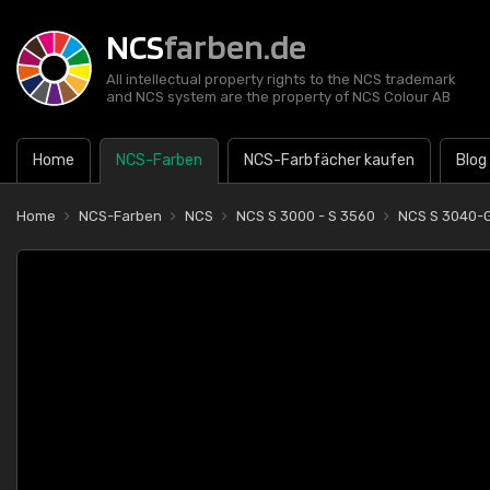
NCS
farben.de
All intellectual property rights to the NCS trademark
and NCS system are the property of NCS Colour AB
Home
NCS-Farben
NCS-Farbfächer kaufen
Blog
Home
NCS-Farben
NCS
NCS S 3000 - S 3560
NCS S 3040-