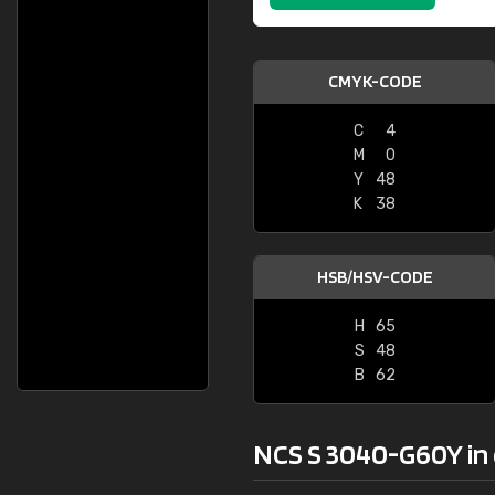
CMYK-CODE
C
4
M
0
Y
48
K
38
HSB/HSV-CODE
H
65
S
48
B
62
NCS S 3040-G60Y in 