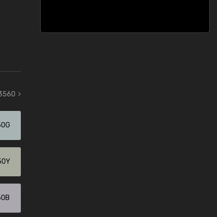
 3560
50G
50Y
50B