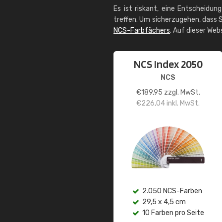
Es ist riskant, eine Entscheidun
treffen. Um sicherzugehen, dass S
NCS-Farbfächers
. Auf dieser Web
NCS Index 2050
NCS
€
189,95
zzgl. MwSt.
€
226,04
inkl. MwSt.
2.050 NCS-Farben
29,5 x 4,5 cm
10 Farben pro Seite