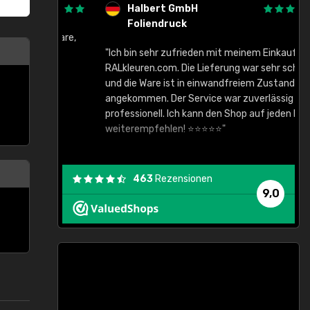
Halbert GmbH
Foliendruck
gute Ware,
"Ich bin sehr zufrieden mit meinem Einkauf bei
RALkleuren.com. Die Lieferung war sehr schnell
"
und die Ware ist in einwandfreiem Zustand
angekommen. Der Service war zuverlässig und
professionell. Ich kann den Shop auf jeden Fall
weiterempfehlen! ⭐⭐⭐⭐⭐"
463
Rezensionen
9,0