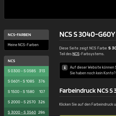
NCS S 3040-G60Y
NCS-FARBEN
Meine NCS-Farben
Diese Seite zeigt NCS Farbe
S 3
Teil des
NCS
-Farbsystems.
NCS
Auf dieser Website können 
S 0300 - S 0585
313
Sie haben noch kein Konto?
S 0601 - S 1085
376
Farbeindruck NCS S
S 1500 - S 1580
107
S 2000 - S 2570
326
Klicken Sie auf den Farbeindruck 
S 3000 - S 3560
286