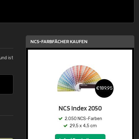
NCS-FARBFÄCHER KAUFEN
und ist
€189,95
NCS Index 2050
2.050 NCS-Farben
29,5 x 4,5 cm