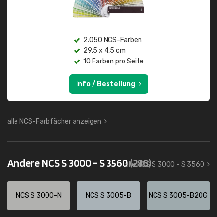
2.050 NCS-Farben
29,5 x 4,5 cm
10 Farben pro Seite
Info / Bestellung
alle NCS-Farbfächer anzeigen
Andere NCS S 3000 - S 3560
(286)
alle NCS S 3000 - S 3560
NCS S 3000-N
NCS S 3005-B
NCS S 3005-B20G