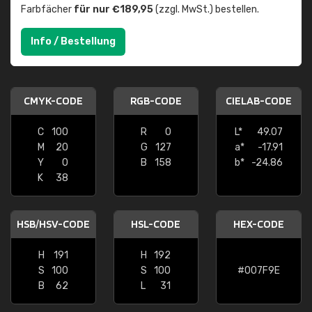
Farbfächer
für nur €189,95
(zzgl. MwSt.) bestellen.
Info / Bestellung
CMYK-CODE
RGB-CODE
CIELAB-CODE
C
100
R
0
L*
49.07
M
20
G
127
a*
-17.91
Y
0
B
158
b*
-24.86
K
38
HSB/HSV-CODE
HSL-CODE
HEX-CODE
H
191
H
192
S
100
S
100
#007F9E
B
62
L
31