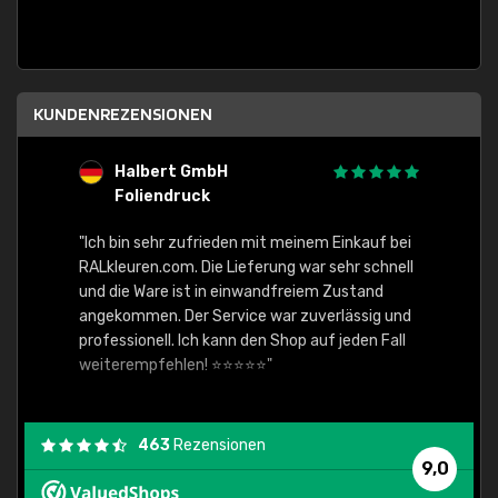
KUNDENREZENSIONEN
Halbert GmbH
S
Foliendruck
E
Ware,
"Ich bin sehr zufrieden mit meinem Einkauf bei
RALkleuren.com. Die Lieferung war sehr schnell
"Schne
und die Ware ist in einwandfreiem Zustand
angekommen. Der Service war zuverlässig und
professionell. Ich kann den Shop auf jeden Fall
weiterempfehlen! ⭐⭐⭐⭐⭐"
463
Rezensionen
9,0