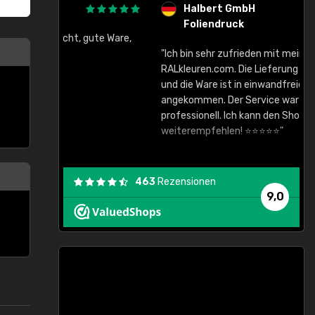
Halbert GmbH
Foliendruck
gute Ware,
"Ich bin sehr zufrieden mit meinem Einkauf bei
RALkleuren.com. Die Lieferung war sehr schnell
"
und die Ware ist in einwandfreiem Zustand
angekommen. Der Service war zuverlässig und
professionell. Ich kann den Shop auf jeden Fall
weiterempfehlen! ⭐⭐⭐⭐⭐"
463
Rezensionen
9,0