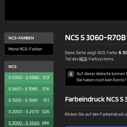
NCS S 3060-R70B
NCS-FARBEN
Meine NCS-Farben
Diese Seite zeigt NCS Farbe
S 3
Teil des
NCS
-Farbsystems.
NCS
Auf dieser Website können 
S 0300 - S 0585
313
Sie haben noch kein Konto?
S 0601 - S 1085
376
Farbeindruck NCS S
S 1500 - S 1580
107
S 2000 - S 2570
326
Klicken Sie auf den Farbeindruck 
S 3000 - S 3560
286