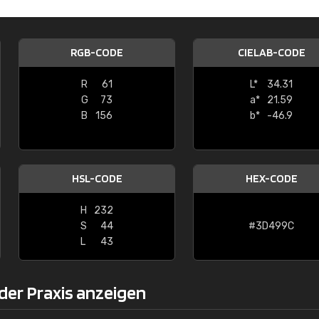
Christiane Schmidt
"Alles so, wie man es sich wünscht, 
RGB-CODE
CIELAB-CODE
schnelle Lieferung."
R
61
L*
34.31
G
73
a*
21.59
B
156
b*
-46.9
HSL-CODE
HEX-CODE
H
232
S
44
#3D499C
L
43
der Praxis anzeigen