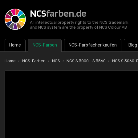
NCS
farben.de
All intellectual property rights to the NCS trademark
and NCS system are the property of NCS Colour AB
Home
NCS-Farben
NCS-Farbfächer kaufen
Blog
Home
NCS-Farben
NCS
NCS S 3000 - S 3560
NCS S 3060-