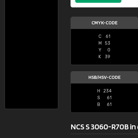
CMYK-CODE
C
61
M
53
Y
0
K
39
HSB/HSV-CODE
H
234
S
61
B
61
NCS S 3060-R70B in 