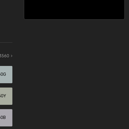
 3560
50G
50Y
50B