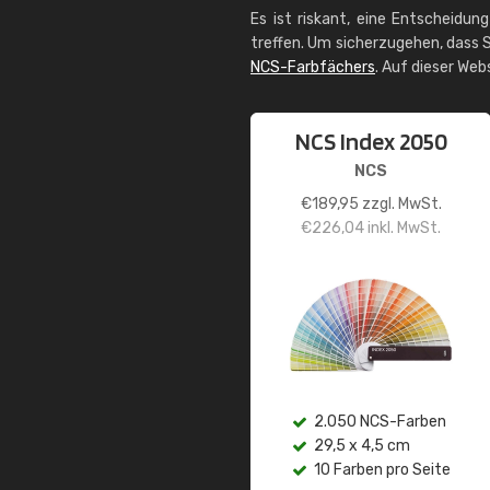
Es ist riskant, eine Entscheidun
treffen. Um sicherzugehen, dass S
NCS-Farbfächers
. Auf dieser Web
NCS Index 2050
NCS
€
189,95
zzgl. MwSt.
€
226,04
inkl. MwSt.
2.050 NCS-Farben
29,5 x 4,5 cm
10 Farben pro Seite