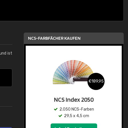
NCS-FARBFÄCHER KAUFEN
und ist
€189,95
NCS Index 2050
2.050 NCS-Farben
29,5 x 4,5 cm