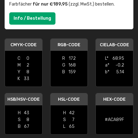
Farbfächer
für nur €189,95
(zzgl. MwSt.) bestellen.
Info / Bestellung
CMYK-CODE
RGB-CODE
CIELAB-CODE
C
0
R
172
L*
68.95
M
2
G
168
a*
-0.2
Y
8
B
159
b*
5.14
K
33
HSB/HSV-CODE
HSL-CODE
HEX-CODE
H
43
H
42
S
8
S
7
#ACA89F
B
67
L
65