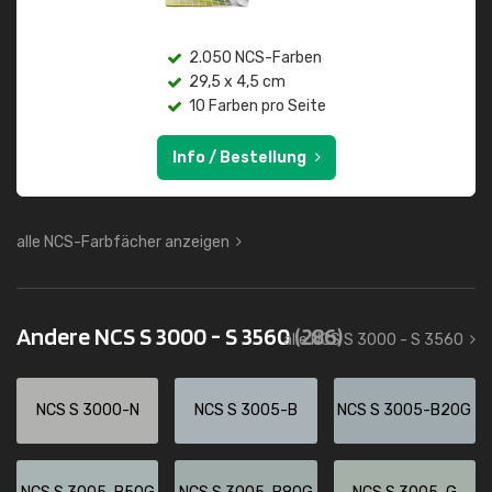
2.050 NCS-Farben
29,5 x 4,5 cm
10 Farben pro Seite
Info / Bestellung
alle NCS-Farbfächer anzeigen
Andere NCS S 3000 - S 3560
(286)
alle NCS S 3000 - S 3560
NCS S 3000-N
NCS S 3005-B
NCS S 3005-B20G