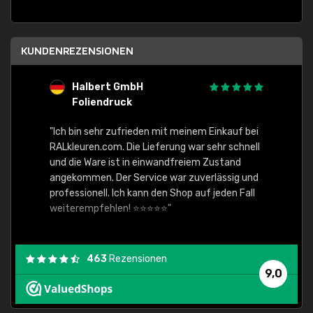
KUNDENREZENSIONEN
Halbert GmbH
S
Foliendruck
E
Ware,
"Ich bin sehr zufrieden mit meinem Einkauf bei
RALkleuren.com. Die Lieferung war sehr schnell
"Schne
und die Ware ist in einwandfreiem Zustand
angekommen. Der Service war zuverlässig und
professionell. Ich kann den Shop auf jeden Fall
weiterempfehlen! ⭐⭐⭐⭐⭐"
463
Rezensionen
9,0