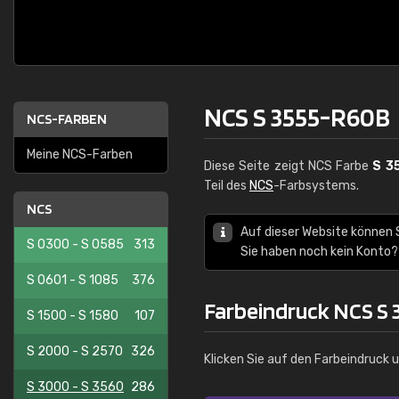
NCS S 3555-R60B
NCS-FARBEN
Meine NCS-Farben
Diese Seite zeigt NCS Farbe
S 3
Teil des
NCS
-Farbsystems.
NCS
Auf dieser Website können 
S 0300 - S 0585
313
Sie haben noch kein Konto?
S 0601 - S 1085
376
Farbeindruck NCS S
S 1500 - S 1580
107
S 2000 - S 2570
326
Klicken Sie auf den Farbeindruck 
S 3000 - S 3560
286