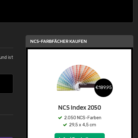
NCS-FARBFÄCHER KAUFEN
und ist
€189,95
NCS Index 2050
2.050 NCS-Farben
29,5 x 4,5 cm