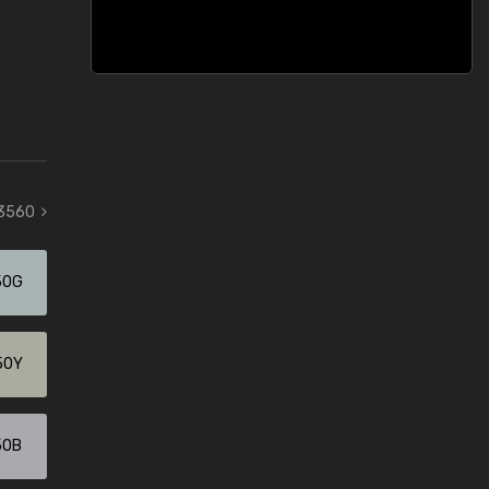
 3560
50G
50Y
50B