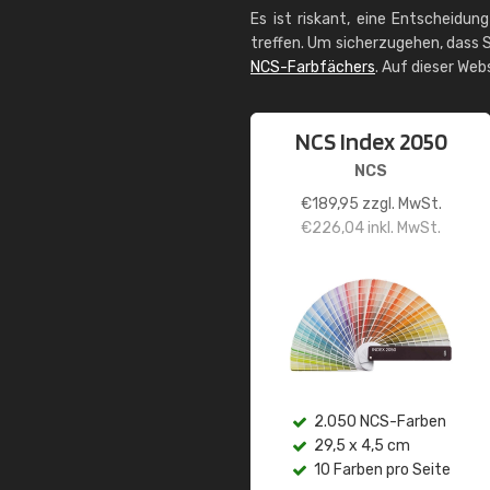
Es ist riskant, eine Entscheidun
treffen. Um sicherzugehen, dass S
NCS-Farbfächers
. Auf dieser Web
NCS Index 2050
NCS
€
189,95
zzgl. MwSt.
€
226,04
inkl. MwSt.
2.050 NCS-Farben
29,5 x 4,5 cm
10 Farben pro Seite