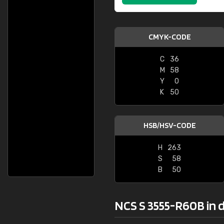
CMYK-CODE
C
36
M
58
Y
0
K
50
HSB/HSV-CODE
H
263
S
58
B
50
NCS S 3555-R60B in d