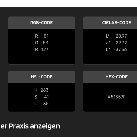
Christiane Schmidt
"Alles so, wie man es sich wünscht, 
RGB-CODE
CIELAB-CODE
schnelle Lieferung."
R
81
L*
28.97
G
53
a*
29.72
B
127
b*
-37.56
HSL-CODE
HEX-CODE
H
263
S
41
#51357F
L
35
er Praxis anzeigen