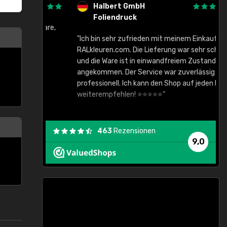
Halbert GmbH
Foliendruck
gute Ware,
"Ich bin sehr zufrieden mit meinem Einkauf bei
RALkleuren.com. Die Lieferung war sehr schnell
"
und die Ware ist in einwandfreiem Zustand
angekommen. Der Service war zuverlässig und
professionell. Ich kann den Shop auf jeden Fall
weiterempfehlen! ⭐⭐⭐⭐⭐"
463
Rezensionen
9,0