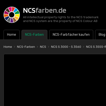
NCS
farben.de
All intellectual property rights to the NCS trademark
and NCS system are the property of NCS Colour AB
Home
NCS-Farben
NCS-Farbfächer kaufen
Blog
Home
NCS-Farben
NCS
NCS S 3000 - S 3560
NCS S 3555-