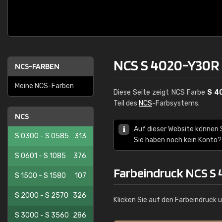
NCS S 4020-Y30R
NCS-FARBEN
Meine NCS-Farben
Diese Seite zeigt NCS Farbe
S 4
Teil des
NCS
-Farbsystems.
NCS
Auf dieser Website können 
S 0300 - S 0585
313
Sie haben noch kein Konto?
S 0601 - S 1085
376
Farbeindruck NCS S
S 1500 - S 1580
107
S 2000 - S 2570
326
Klicken Sie auf den Farbeindruck 
S 3000 - S 3560
286