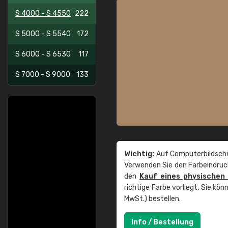
S 4000 - S 4550
222
S 5000 - S 5540
172
S 6000 - S 6530
117
S 7000 - S 9000
133
Wichtig:
Auf Computerbildschi
Verwenden Sie den Farbeindruck
den
Kauf eines physischen
richtige Farbe vorliegt. Sie k
MwSt.) bestellen.
Info / Bestellung