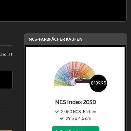
NCS-FARBFÄCHER KAUFEN
und ist
€189,95
NCS Index 2050
2.050 NCS-Farben
29,5 x 4,5 cm