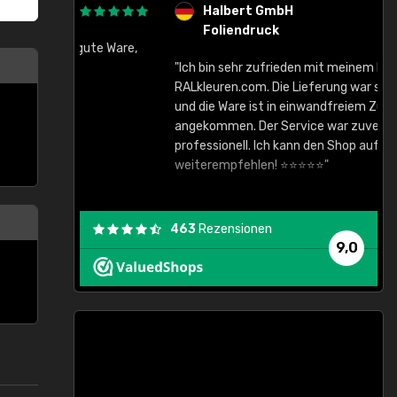
Halbert GmbH
Foliendruck
gute Ware,
"Ich bin sehr zufrieden mit meinem Einkauf bei
RALkleuren.com. Die Lieferung war sehr schnell
"
und die Ware ist in einwandfreiem Zustand
angekommen. Der Service war zuverlässig und
professionell. Ich kann den Shop auf jeden Fall
weiterempfehlen! ⭐⭐⭐⭐⭐"
463
Rezensionen
9,0