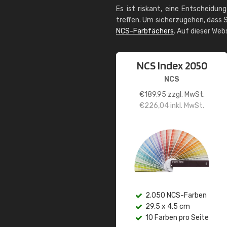
Es ist riskant, eine Entscheidun
treffen. Um sicherzugehen, dass S
NCS-Farbfächers
. Auf dieser Web
NCS Index 2050
NCS
€
189,95
zzgl. MwSt.
€
226,04
inkl. MwSt.
2.050 NCS-Farben
29,5 x 4,5 cm
10 Farben pro Seite