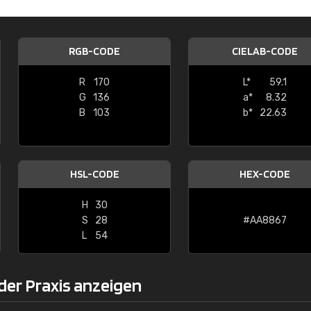
Christiane Schmidt
"Alles so, wie man es sich wünscht, 
RGB-CODE
CIELAB-CODE
schnelle Lieferung."
R
170
L*
59.1
G
136
a*
8.32
B
103
b*
22.63
HSL-CODE
HEX-CODE
H
30
S
28
#AA8867
L
54
der Praxis anzeigen