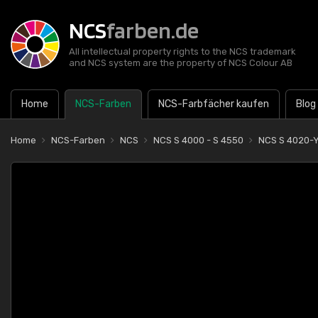
NCS
farben.de
All intellectual property rights to the NCS trademark
and NCS system are the property of NCS Colour AB
Home
NCS-Farben
NCS-Farbfächer kaufen
Blog
Home
NCS-Farben
NCS
NCS S 4000 - S 4550
NCS S 4020-