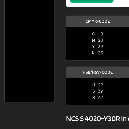
CMYK-CODE
C
0
M
20
Y
39
K
33
HSB/HSV-CODE
H
29
S
39
B
67
NCS S 4020-Y30R in 