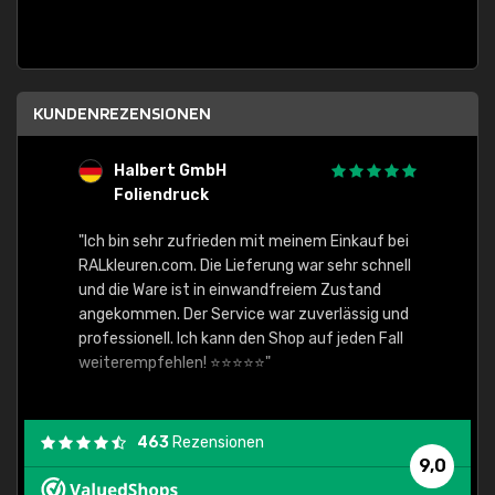
KUNDENREZENSIONEN
Halbert GmbH
S
Foliendruck
E
Ware,
"Ich bin sehr zufrieden mit meinem Einkauf bei
RALkleuren.com. Die Lieferung war sehr schnell
"Schne
und die Ware ist in einwandfreiem Zustand
angekommen. Der Service war zuverlässig und
professionell. Ich kann den Shop auf jeden Fall
weiterempfehlen! ⭐⭐⭐⭐⭐"
463
Rezensionen
9,0