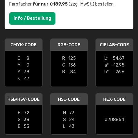
Farbfächer
für nur €189,95
(zzgl. MwSt.) bestellen.
Info / Bestellung
CMYK-CODE
RGB-CODE
CIELAB-CODE
C
8
R
125
L*
54.67
M
0
G
136
a*
-12.95
Y
38
B
84
b*
26.6
K
47
HSB/HSV-CODE
HSL-CODE
HEX-CODE
H
72
H
73
S
38
S
24
#7D8854
B
53
L
43