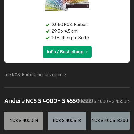
2.050 NCS-Farben
29,5 x 4,5 cm
10 Farben pro Seite
Info / Bestellung
alle NCS-Farbfächer anzeigen
Andere NCS S 4000 - S 4550
(222)
alle NCS S 4000 - S 4550
NCS S 4000-N
NCS S 4005-B
NCS S 4005-B20G