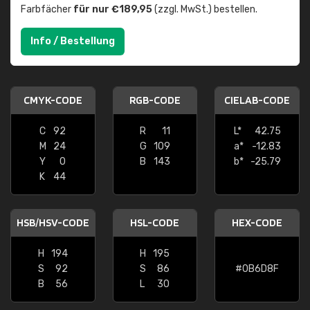
Farbfächer
für nur €189,95
(zzgl. MwSt.) bestellen.
Info / Bestellung
CMYK-CODE
RGB-CODE
CIELAB-CODE
C
92
R
11
L*
42.75
M
24
G
109
a*
-12.83
Y
0
B
143
b*
-25.79
K
44
HSB/HSV-CODE
HSL-CODE
HEX-CODE
H
194
H
195
S
92
S
86
#0B6D8F
B
56
L
30