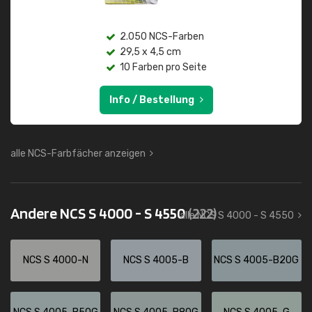
2.050 NCS-Farben
29,5 x 4,5 cm
10 Farben pro Seite
Info / Bestellung
alle NCS-Farbfächer anzeigen
Andere NCS S 4000 - S 4550
(222)
alle NCS S 4000 - S 4550
NCS S 4000-N
NCS S 4005-B
NCS S 4005-B20G