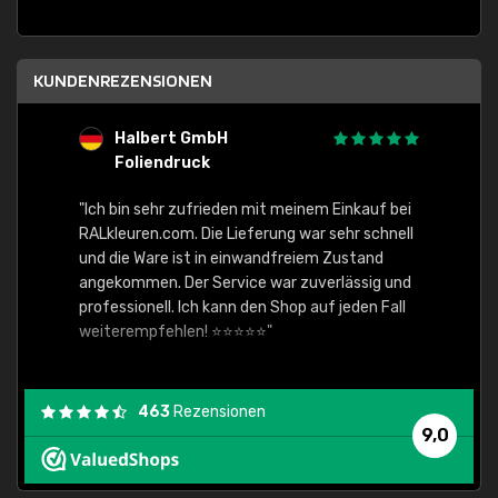
KUNDENREZENSIONEN
Halbert GmbH
S
Foliendruck
E
Ware,
"Ich bin sehr zufrieden mit meinem Einkauf bei
RALkleuren.com. Die Lieferung war sehr schnell
"Schne
und die Ware ist in einwandfreiem Zustand
angekommen. Der Service war zuverlässig und
professionell. Ich kann den Shop auf jeden Fall
weiterempfehlen! ⭐⭐⭐⭐⭐"
463
Rezensionen
9,0