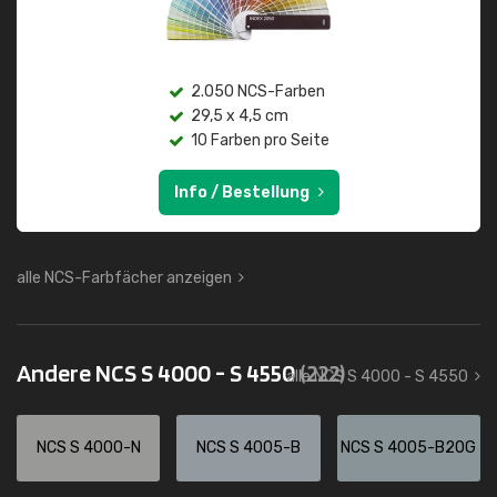
2.050 NCS-Farben
29,5 x 4,5 cm
10 Farben pro Seite
Info / Bestellung
alle NCS-Farbfächer anzeigen
Andere NCS S 4000 - S 4550
(222)
alle NCS S 4000 - S 4550
NCS S 4000-N
NCS S 4005-B
NCS S 4005-B20G