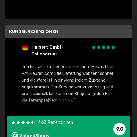
KUNDENREZENSIONEN
Halbert GmbH
S
Foliendruck
E
Ware,
"Ich bin sehr zufrieden mit meinem Einkauf bei
RALkleuren.com. Die Lieferung war sehr schnell
"Schne
und die Ware ist in einwandfreiem Zustand
angekommen. Der Service war zuverlässig und
professionell. Ich kann den Shop auf jeden Fall
weiterempfehlen! ⭐⭐⭐⭐⭐"
463
Rezensionen
9,0