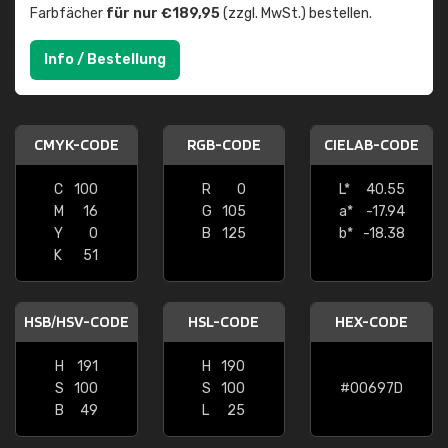
Farbfächer
für nur €189,95
(zzgl. MwSt.) bestellen.
Info / Bestellung
CMYK-CODE
RGB-CODE
CIELAB-CODE
C
100
R
0
L*
40.55
M
16
G
105
a*
-17.94
Y
0
B
125
b*
-18.38
K
51
HSB/HSV-CODE
HSL-CODE
HEX-CODE
H
191
H
190
S
100
S
100
#00697D
B
49
L
25