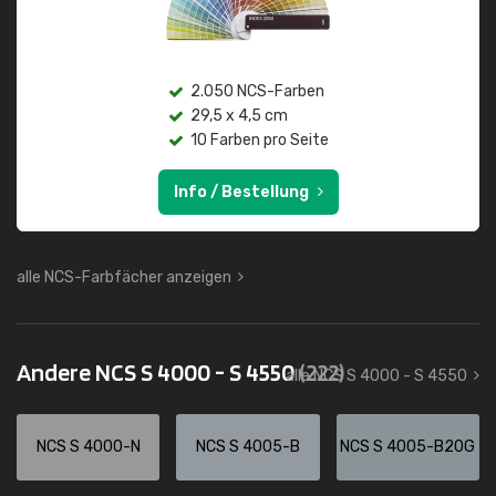
2.050 NCS-Farben
29,5 x 4,5 cm
10 Farben pro Seite
Info / Bestellung
alle NCS-Farbfächer anzeigen
Andere NCS S 4000 - S 4550
(222)
alle NCS S 4000 - S 4550
NCS S 4000-N
NCS S 4005-B
NCS S 4005-B20G