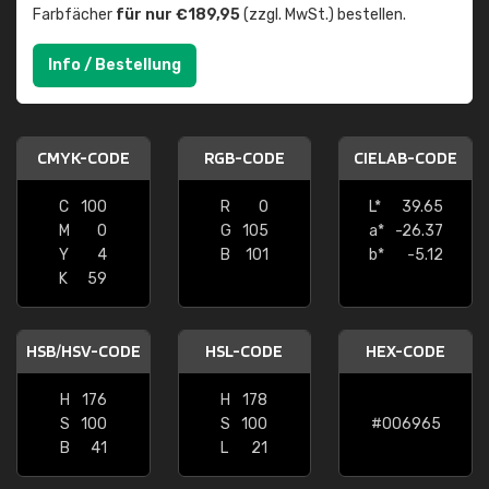
Farbfächer
für nur €189,95
(zzgl. MwSt.) bestellen.
Info / Bestellung
CMYK-CODE
RGB-CODE
CIELAB-CODE
C
100
R
0
L*
39.65
M
0
G
105
a*
-26.37
Y
4
B
101
b*
-5.12
K
59
HSB/HSV-CODE
HSL-CODE
HEX-CODE
H
176
H
178
S
100
S
100
#006965
B
41
L
21