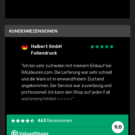
KUNDENREZENSIONEN
Halbert GmbH
S
Foliendruck
E
Ware,
"Ich bin sehr zufrieden mit meinem Einkauf bei
RALkleuren.com. Die Lieferung war sehr schnell
"Schne
und die Ware ist in einwandfreiem Zustand
angekommen. Der Service war zuverlässig und
professionell. Ich kann den Shop auf jeden Fall
weiterempfehlen! ⭐⭐⭐⭐⭐"
463
Rezensionen
9,0