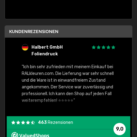
KUNDENREZENSIONEN
Halbert GmbH
S
Foliendruck
E
Ware,
"Ich bin sehr zufrieden mit meinem Einkauf bei
RALkleuren.com. Die Lieferung war sehr schnell
"Schne
und die Ware ist in einwandfreiem Zustand
angekommen. Der Service war zuverlässig und
professionell. Ich kann den Shop auf jeden Fall
weiterempfehlen! ⭐⭐⭐⭐⭐"
463
Rezensionen
9,0