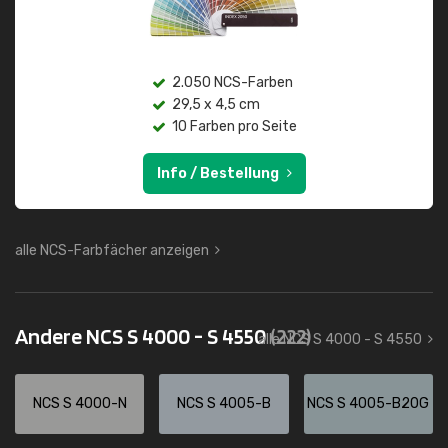
2.050 NCS-Farben
29,5 x 4,5 cm
10 Farben pro Seite
Info / Bestellung
alle NCS-Farbfächer anzeigen
Andere NCS S 4000 - S 4550
(222)
alle NCS S 4000 - S 4550
NCS S 4000-N
NCS S 4005-B
NCS S 4005-B20G