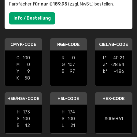
Farbfächer
für nur €189,95
(zzgl. MwSt.) bestellen.
Info / Bestellung
CMYK-CODE
RGB-CODE
CIELAB-CODE
C
100
R
0
L*
40.21
M
0
G
107
a*
-28.64
Y
9
B
97
b*
-1.86
K
58
HSB/HSV-CODE
HSL-CODE
HEX-CODE
H
173
H
174
S
100
S
100
#006B61
B
42
L
21