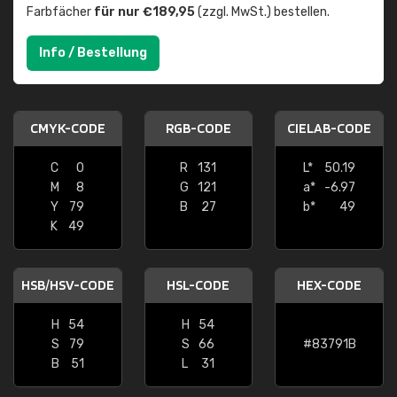
Farbfächer
für nur €189,95
(zzgl. MwSt.) bestellen.
Info / Bestellung
CMYK-CODE
RGB-CODE
CIELAB-CODE
C
0
R
131
L*
50.19
M
8
G
121
a*
-6.97
Y
79
B
27
b*
49
K
49
HSB/HSV-CODE
HSL-CODE
HEX-CODE
H
54
H
54
S
79
S
66
#83791B
B
51
L
31