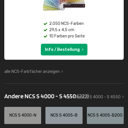
2.050 NCS-Farben
29,5 x 4,5 cm
10 Farben pro Seite
Info / Bestellung
alle NCS-Farbfächer anzeigen
Andere NCS S 4000 - S 4550
(222)
alle NCS S 4000 - S 4550
NCS S 4000-N
NCS S 4005-B
NCS S 4005-B20G