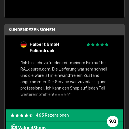
KUNDENREZENSIONEN
Halbert GmbH
S
Foliendruck
E
Ware,
"Ich bin sehr zufrieden mit meinem Einkauf bei
RALkleuren.com. Die Lieferung war sehr schnell
"Schne
und die Ware ist in einwandfreiem Zustand
angekommen. Der Service war zuverlässig und
professionell. Ich kann den Shop auf jeden Fall
weiterempfehlen! ⭐⭐⭐⭐⭐"
463
Rezensionen
9,0