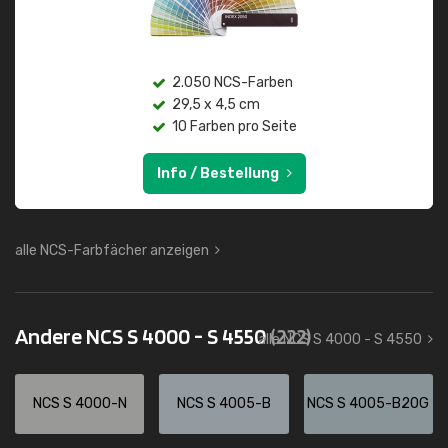
2.050 NCS-Farben
29,5 x 4,5 cm
10 Farben pro Seite
Info / Bestellung
alle NCS-Farbfächer anzeigen
Andere NCS S 4000 - S 4550
(222)
alle NCS S 4000 - S 4550
NCS S 4000-N
NCS S 4005-B
NCS S 4005-B20G