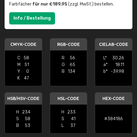
Farbfächer
für nur €189,95
(zzgl. MwSt.) bestellen.
Info / Bestellung
CMYK-CODE
RGB-CODE
CIELAB-CODE
C
58
R
56
L*
30.26
M
51
G
65
a*
18.11
Y
0
B
134
b*
-39.98
K
47
HSB/HSV-CODE
HSL-CODE
HEX-CODE
H
234
H
233
S
58
S
41
#384186
B
53
L
37