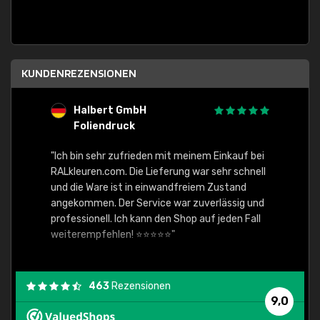
KUNDENREZENSIONEN
Halbert GmbH
S
Foliendruck
E
Ware,
"Ich bin sehr zufrieden mit meinem Einkauf bei
RALkleuren.com. Die Lieferung war sehr schnell
"Schne
und die Ware ist in einwandfreiem Zustand
angekommen. Der Service war zuverlässig und
professionell. Ich kann den Shop auf jeden Fall
weiterempfehlen! ⭐⭐⭐⭐⭐"
463
Rezensionen
9,0