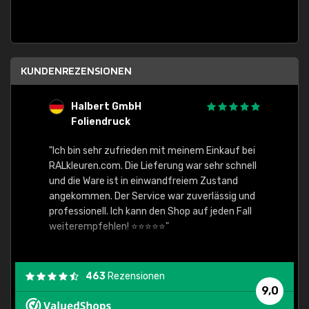
KUNDENREZENSIONEN
Halbert GmbH
S
Foliendruck
E
Ware,
"Ich bin sehr zufrieden mit meinem Einkauf bei
RALkleuren.com. Die Lieferung war sehr schnell
"Schne
und die Ware ist in einwandfreiem Zustand
angekommen. Der Service war zuverlässig und
professionell. Ich kann den Shop auf jeden Fall
weiterempfehlen! ⭐⭐⭐⭐⭐"
463
Rezensionen
9,0