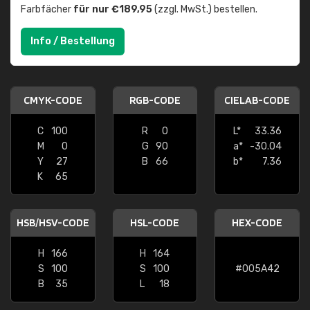
Farbfächer
für nur €189,95
(zzgl. MwSt.) bestellen.
Info / Bestellung
CMYK-CODE
RGB-CODE
CIELAB-CODE
C
100
R
0
L*
33.36
M
0
G
90
a*
-30.04
Y
27
B
66
b*
7.36
K
65
HSB/HSV-CODE
HSL-CODE
HEX-CODE
H
166
H
164
S
100
S
100
#005A42
B
35
L
18