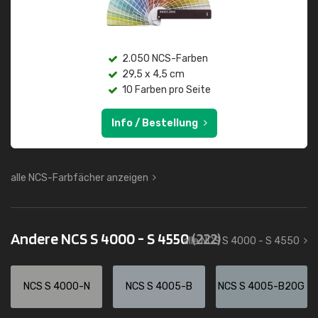
2.050 NCS-Farben
29,5 x 4,5 cm
10 Farben pro Seite
Info / Bestellung
alle NCS-Farbfächer anzeigen
Andere NCS S 4000 - S 4550
(222)
alle NCS S 4000 - S 4550
NCS S 4000-N
NCS S 4005-B
NCS S 4005-B20G