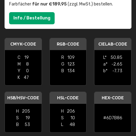
Farbfächer
für nur €189,95
(zzgl. MwSt.) bestellen.
Info / Bestellung
CMYK-CODE
RGB-CODE
CIELAB-CODE
C
19
R
109
L*
50.85
M
8
G
123
a*
-2.65
Y
0
B
134
b*
-7.73
K
47
HSB/HSV-CODE
HSL-CODE
HEX-CODE
H
205
H
206
S
19
S
10
#6D7B86
B
53
L
48