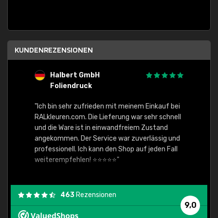
KUNDENREZENSIONEN
Halbert GmbH
S
Foliendruck
E
Ware,
"Ich bin sehr zufrieden mit meinem Einkauf bei
RALkleuren.com. Die Lieferung war sehr schnell
"Schne
und die Ware ist in einwandfreiem Zustand
angekommen. Der Service war zuverlässig und
professionell. Ich kann den Shop auf jeden Fall
weiterempfehlen! ⭐⭐⭐⭐⭐"
463
Rezensionen
9,0