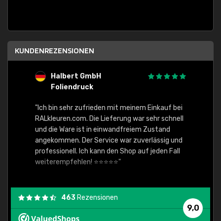
KUNDENREZENSIONEN
Halbert GmbH
S
Foliendruck
E
Ware,
"Ich bin sehr zufrieden mit meinem Einkauf bei
RALkleuren.com. Die Lieferung war sehr schnell
"Schne
und die Ware ist in einwandfreiem Zustand
angekommen. Der Service war zuverlässig und
professionell. Ich kann den Shop auf jeden Fall
weiterempfehlen! ⭐⭐⭐⭐⭐"
463
Rezensionen
9,0