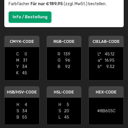
Farbfächer
für nur €189,95
(zzgl. MwSt.) bestellen.
Info / Bestellung
CMYK-CODE
RGB-CODE
CIELAB-CODE
C
0
R
139
L*
45.12
M
31
G
96
a*
16.95
Y
34
B
92
b*
9.32
K
45
HSB/HSV-CODE
HSL-CODE
HEX-CODE
H
4
H
5
S
34
S
20
#8B605C
B
55
L
45