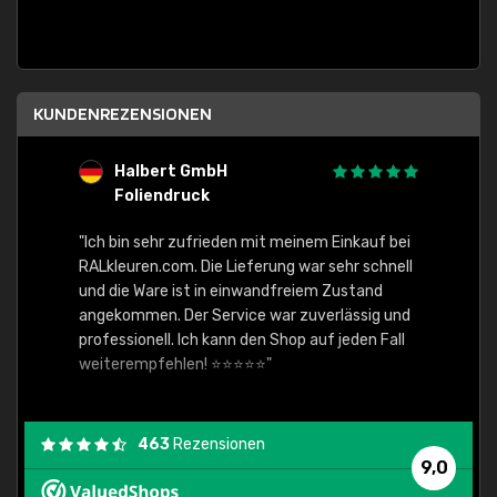
KUNDENREZENSIONEN
Halbert GmbH
S
Foliendruck
E
Ware,
"Ich bin sehr zufrieden mit meinem Einkauf bei
RALkleuren.com. Die Lieferung war sehr schnell
"Schne
und die Ware ist in einwandfreiem Zustand
angekommen. Der Service war zuverlässig und
professionell. Ich kann den Shop auf jeden Fall
weiterempfehlen! ⭐⭐⭐⭐⭐"
463
Rezensionen
9,0