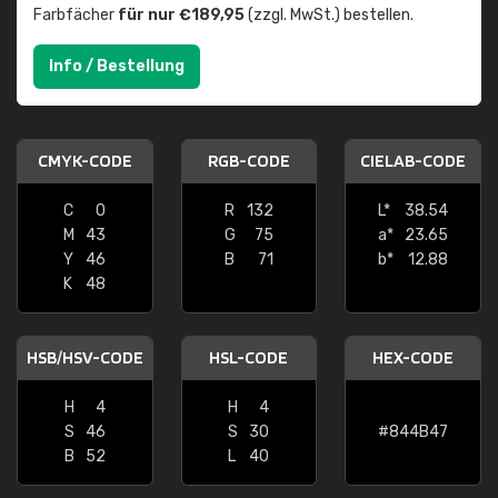
Farbfächer
für nur €189,95
(zzgl. MwSt.) bestellen.
Info / Bestellung
CMYK-CODE
RGB-CODE
CIELAB-CODE
C
0
R
132
L*
38.54
M
43
G
75
a*
23.65
Y
46
B
71
b*
12.88
K
48
HSB/HSV-CODE
HSL-CODE
HEX-CODE
H
4
H
4
S
46
S
30
#844B47
B
52
L
40