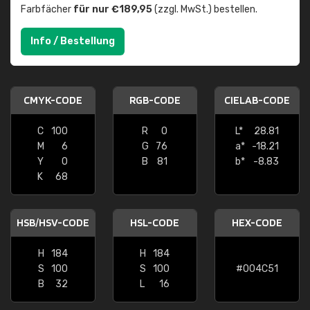
Farbfächer
für nur €189,95
(zzgl. MwSt.) bestellen.
Info / Bestellung
CMYK-CODE
RGB-CODE
CIELAB-CODE
C
100
R
0
L*
28.81
M
6
G
76
a*
-18.21
Y
0
B
81
b*
-8.83
K
68
HSB/HSV-CODE
HSL-CODE
HEX-CODE
H
184
H
184
S
100
S
100
#004C51
B
32
L
16