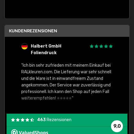
KUNDENREZENSIONEN
Halbert GmbH
S
Foliendruck
E
Ware,
"Ich bin sehr zufrieden mit meinem Einkauf bei
RALkleuren.com. Die Lieferung war sehr schnell
"Schne
und die Ware ist in einwandfreiem Zustand
angekommen. Der Service war zuverlässig und
professionell. Ich kann den Shop auf jeden Fall
weiterempfehlen! ⭐⭐⭐⭐⭐"
463
Rezensionen
9,0