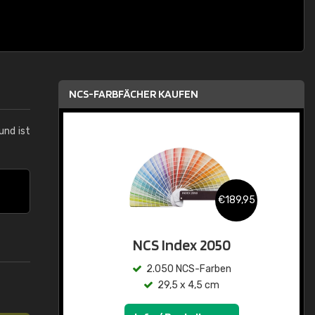
NCS-FARBFÄCHER KAUFEN
und ist
€189,95
NCS Index 2050
2.050 NCS-Farben
29,5 x 4,5 cm