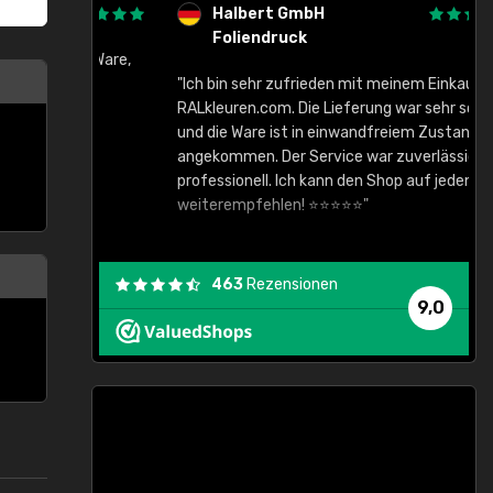
Halbert GmbH
Foliendruck
gute Ware,
"Ich bin sehr zufrieden mit meinem Einkauf bei
RALkleuren.com. Die Lieferung war sehr schnell
"
und die Ware ist in einwandfreiem Zustand
angekommen. Der Service war zuverlässig und
professionell. Ich kann den Shop auf jeden Fall
weiterempfehlen! ⭐⭐⭐⭐⭐"
463
Rezensionen
9,0