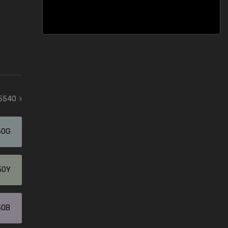
 5540
50G
50Y
50B