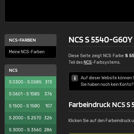
NCS S 5540-G60Y
NCS-FARBEN
Meine NCS-Farben
Diese Seite zeigt NCS Farbe
S 5
Teil des
NCS
-Farbsystems.
NCS
Auf dieser Website können 
S 0300 - S 0585
313
Sie haben noch kein Konto?
S 0601 - S 1085
376
Farbeindruck NCS S
S 1500 - S 1580
107
S 2000 - S 2570
326
Klicken Sie auf den Farbeindruck 
S 3000 - S 3560
286