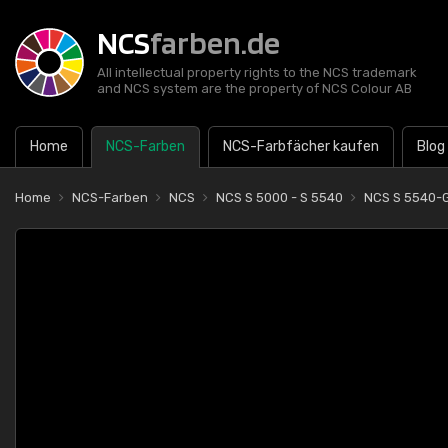
NCS
farben.de
All intellectual property rights to the NCS trademark
and NCS system are the property of NCS Colour AB
Home
NCS-Farben
NCS-Farbfächer kaufen
Blog
Home
NCS-Farben
NCS
NCS S 5000 - S 5540
NCS S 5540-