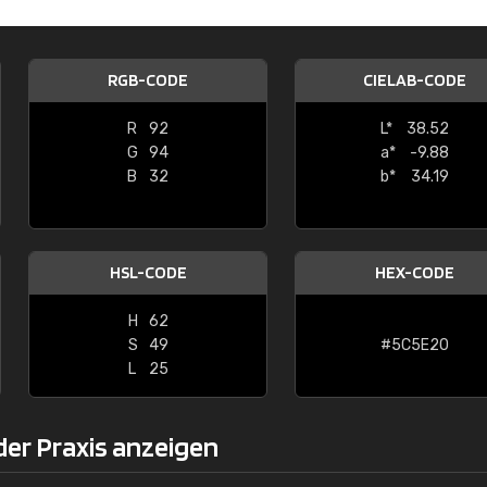
Christiane Schmidt
"Alles so, wie man es sich wünscht, 
RGB-CODE
CIELAB-CODE
schnelle Lieferung."
R
92
L*
38.52
G
94
a*
-9.88
B
32
b*
34.19
HSL-CODE
HEX-CODE
H
62
S
49
#5C5E20
L
25
der Praxis anzeigen