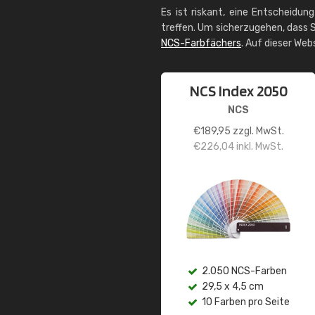
Es ist riskant, eine Entscheidun
treffen. Um sicherzugehen, dass S
NCS-Farbfächers
. Auf dieser Web
NCS Index 2050
NCS
€
189,95
zzgl. MwSt.
€
226,04
inkl. MwSt.
2.050 NCS-Farben
29,5 x 4,5 cm
10 Farben pro Seite