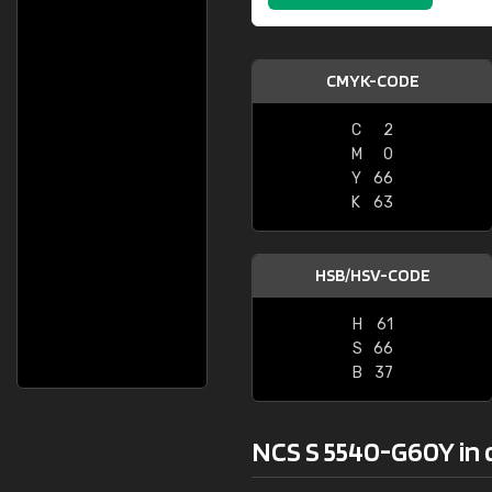
CMYK-CODE
C
2
M
0
Y
66
K
63
HSB/HSV-CODE
H
61
S
66
B
37
NCS S 5540-G60Y in 