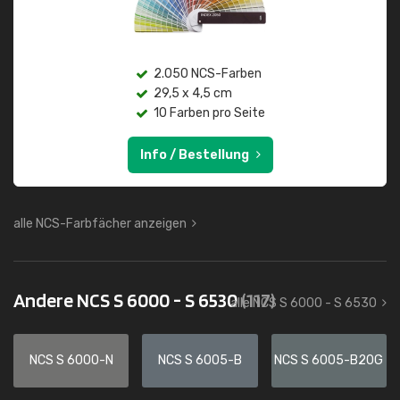
2.050 NCS-Farben
29,5 x 4,5 cm
10 Farben pro Seite
Info / Bestellung
alle NCS-Farbfächer anzeigen
Andere NCS S 6000 - S 6530
(117)
alle NCS S 6000 - S 6530
NCS S 6000-N
NCS S 6005-B
NCS S 6005-B20G