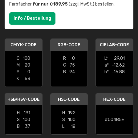
Farbfächer
für nur €189,95
(zzgl. MwSt.) bestellen.
Info / Bestellung
CMYK-CODE
RGB-CODE
CIELAB-CODE
C
100
R
0
L*
29.01
M
20
G
75
a*
-12.62
Y
0
B
94
b*
-16.88
K
63
HSB/HSV-CODE
HSL-CODE
HEX-CODE
H
191
H
192
S
100
S
100
#004B5E
B
37
L
18