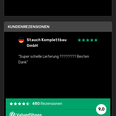
KUNDENREZENSIONEN
Stauch Komplettbau
G
GmbH
"Von d
nreich
"Super schelle Lieferung ???????? Besten
auch Z
en
Dank"
tadell
480
Rezensionen
9,0