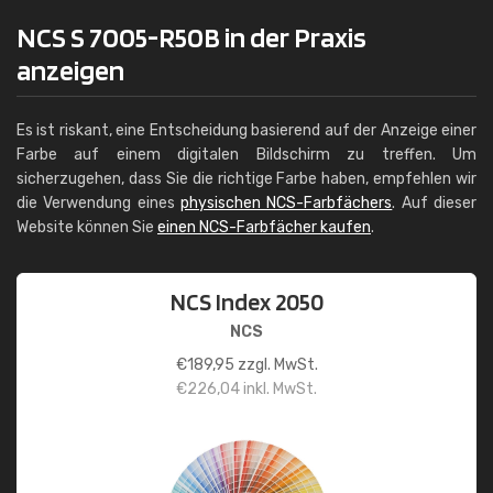
NCS S 7005-R50B in der Praxis
anzeigen
Es ist riskant, eine Entscheidung basierend auf der Anzeige einer
Farbe auf einem digitalen Bildschirm zu treffen. Um
sicherzugehen, dass Sie die richtige Farbe haben, empfehlen wir
die Verwendung eines
physischen NCS-Farbfächers
. Auf dieser
Website können Sie
einen NCS-Farbfächer kaufen
.
NCS Index 2050
NCS
€
189,95
zzgl. MwSt.
€
226,04
inkl. MwSt.