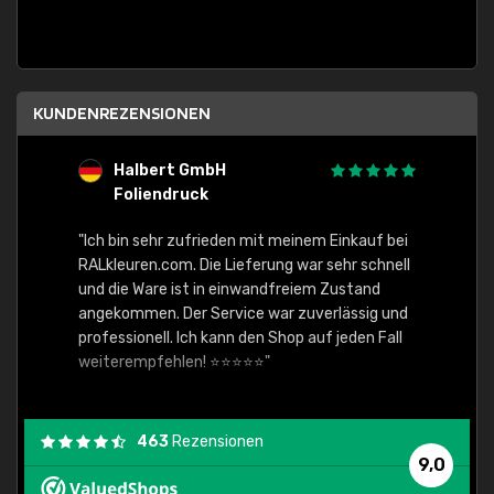
KUNDENREZENSIONEN
Halbert GmbH
S
Foliendruck
E
Ware,
"Ich bin sehr zufrieden mit meinem Einkauf bei
RALkleuren.com. Die Lieferung war sehr schnell
"Schne
und die Ware ist in einwandfreiem Zustand
angekommen. Der Service war zuverlässig und
professionell. Ich kann den Shop auf jeden Fall
weiterempfehlen! ⭐⭐⭐⭐⭐"
463
Rezensionen
9,0