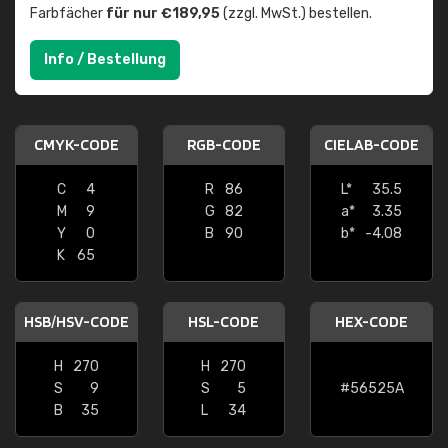
Farbfächer
für nur €189,95
(zzgl. MwSt.) bestellen.
Info / Bestellung
CMYK-CODE
RGB-CODE
CIELAB-CODE
C
4
R
86
L*
35.5
M
9
G
82
a*
3.35
Y
0
B
90
b*
-4.08
K
65
HSB/HSV-CODE
HSL-CODE
HEX-CODE
H
270
H
270
S
9
S
5
#56525A
B
35
L
34