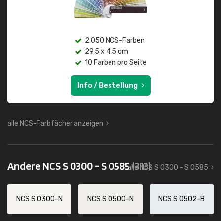
2.050 NCS-Farben
29,5 x 4,5 cm
10 Farben pro Seite
Info / Bestellung
alle NCS-Farbfächer anzeigen
Andere NCS S 0300 - S 0585
(313)
alle NCS S 0300 - S 0585
NCS S 0300-N
NCS S 0500-N
NCS S 0502-B