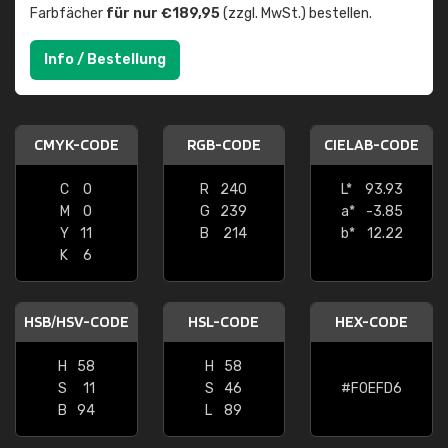
Farbfächer
für nur €189,95
(zzgl. MwSt.) bestellen.
Info / Bestellung
CMYK-CODE
RGB-CODE
CIELAB-CODE
C
0
R
240
L*
93.93
M
0
G
239
a*
-3.85
Y
11
B
214
b*
12.22
K
6
HSB/HSV-CODE
HSL-CODE
HEX-CODE
H
58
H
58
S
11
S
46
#F0EFD6
B
94
L
89