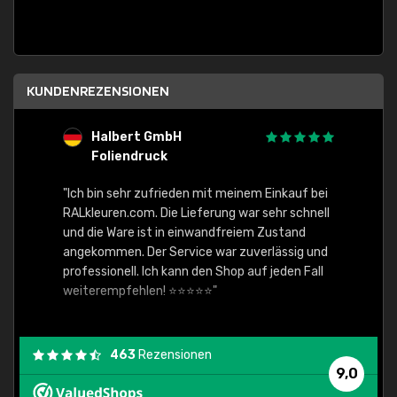
KUNDENREZENSIONEN
Halbert GmbH
S
Foliendruck
E
Ware,
"Ich bin sehr zufrieden mit meinem Einkauf bei
RALkleuren.com. Die Lieferung war sehr schnell
"Schne
und die Ware ist in einwandfreiem Zustand
angekommen. Der Service war zuverlässig und
professionell. Ich kann den Shop auf jeden Fall
weiterempfehlen! ⭐⭐⭐⭐⭐"
463
Rezensionen
9,0