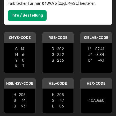
Farbfächer
für nur €189,95
(zzgl. MwSt.) bestellen.
Info / Bestellung
CMYK-CODE
RGB-CODE
CIELAB-CODE
C
14
R
202
L*
87.41
M
6
G
222
a*
-3.84
Y
0
B
236
b*
-9.1
K
7
HSB/HSV-CODE
HSL-CODE
HEX-CODE
H
205
H
205
S
14
S
47
#CADEEC
B
93
L
86