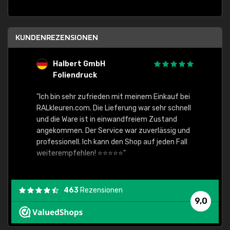
KUNDENREZENSIONEN
Halbert GmbH
S
Foliendruck
E
Ware,
"Ich bin sehr zufrieden mit meinem Einkauf bei
RALkleuren.com. Die Lieferung war sehr schnell
"Schne
und die Ware ist in einwandfreiem Zustand
angekommen. Der Service war zuverlässig und
professionell. Ich kann den Shop auf jeden Fall
weiterempfehlen! ⭐⭐⭐⭐⭐"
463
Rezensionen
9,0