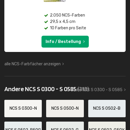
2.050 NCS-Farben
29,5 x 4,5 cm
10 Farben pro Seite
Info / Bestellung
alle NCS-Farbfächer anzeigen
Andere NCS S 0300 - S 0585
(313)
alle NCS S 0300 - S 0585
NCS S 0300-N
NCS S 0500-N
NCS S 0502-B