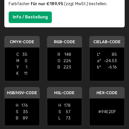
Farbfächer
für nur €189,95
(zzgl. MwSt.) bestellen.
Info / Bestellung
CMYK-CODE
RGB-CODE
CIELAB-CODE
C
35
R
148
L*
85
M
0
G
226
a*
-24.53
Y
1
B
223
b*
-6.16
K
11
HSB/HSV-CODE
HSL-CODE
HEX-CODE
H
176
H
178
S
35
S
57
#94E2DF
B
89
L
73