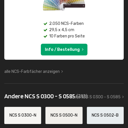
2.050 NCS-Farben
29,5 x 4,5 cm
10 Farben pro Seite
Info / Bestellung
alle NCS-Farbfächer anzeigen
Andere NCS S 0300 - S 0585
(313)
alle NCS S 0300 - S 0585
NCS S 0300-N
NCS S 0500-N
NCS S 0502-B