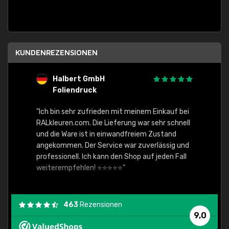
KUNDENREZENSIONEN
Halbert GmbH
S
Foliendruck
E
Ware,
"Ich bin sehr zufrieden mit meinem Einkauf bei
RALkleuren.com. Die Lieferung war sehr schnell
"Schne
und die Ware ist in einwandfreiem Zustand
angekommen. Der Service war zuverlässig und
professionell. Ich kann den Shop auf jeden Fall
weiterempfehlen! ⭐⭐⭐⭐⭐"
463
Rezensionen
9,0