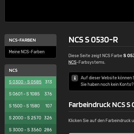
NCS S 0530-R
NCS-FARBEN
Meine NCS-Farben
Diese Seite zeigt NCS Farbe
S 05
NCS
-Farbsystems.
NCS
Auf dieser Website können 
S 0300 - S 0585
313
Sie haben noch kein Konto?
S 0601 - S 1085
376
Farbeindruck NCS S
S 1500 - S 1580
107
S 2000 - S 2570
326
Klicken Sie auf den Farbeindruck 
S 3000 - S 3560
286