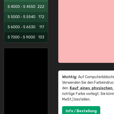
S 4000 - S 4550
222
S 5000 - S 5540
172
S 6000 - S 6530
117
S 7000 - S 9000
133
Wichtig:
Auf Computerbildschi
Verwenden Sie den Farbeindruck
den
Kauf eines physischen
richtige Farbe vorliegt. Sie k
MwSt.) bestellen.
Info / Bestellung