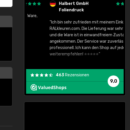
Halbert GmbH
Foliendruck
gute Ware,
"Ich bin sehr zufrieden mit meinem Einkauf bei
RALkleuren.com. Die Lieferung war sehr schnell
"
und die Ware ist in einwandfreiem Zustand
angekommen. Der Service war zuverlässig und
professionell. Ich kann den Shop auf jeden Fall
weiterempfehlen! ⭐⭐⭐⭐⭐"
463
Rezensionen
9,0