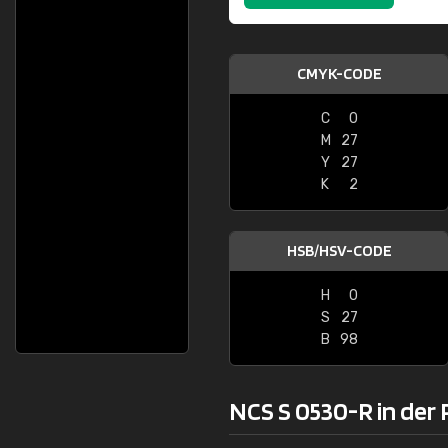
CMYK-CODE
C
0
M
27
Y
27
K
2
HSB/HSV-CODE
H
0
S
27
B
98
NCS S 0530-R in der 