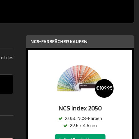
NCS-FARBFÄCHER KAUFEN
Teil des
€189,95
NCS Index 2050
2.050 NCS-Farben
29,5 x 4,5 cm