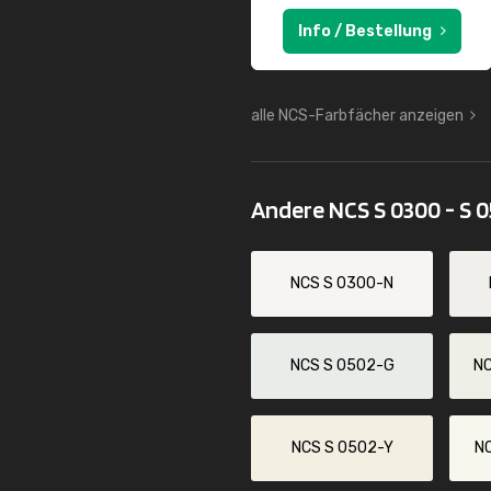
Info / Bestellung
alle NCS-Farbfächer anzeigen
Andere NCS S 0300 - S 
NCS S 0300-N
NCS S 0502-G
N
NCS S 0502-Y
N