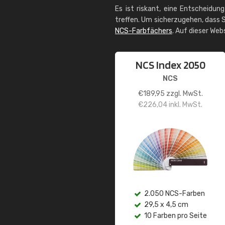
Es ist riskant, eine Entscheidun
treffen. Um sicherzugehen, dass S
NCS-Farbfächers
. Auf dieser Web
NCS Index 2050
NCS
€
189,95
zzgl. MwSt.
€
226,04
inkl. MwSt.
2.050 NCS-Farben
29,5 x 4,5 cm
10 Farben pro Seite