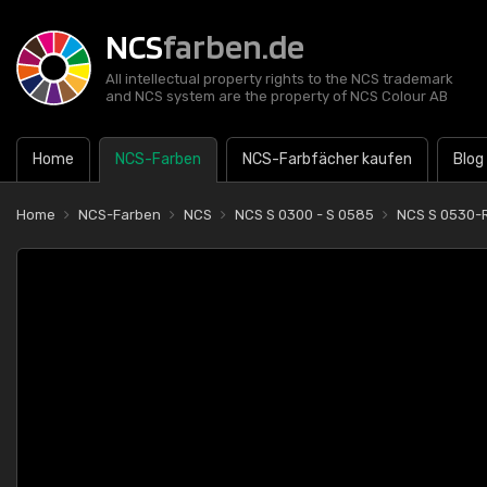
NCS
farben.de
All intellectual property rights to the NCS trademark
and NCS system are the property of NCS Colour AB
Home
NCS-Farben
NCS-Farbfächer kaufen
Blog
Home
NCS-Farben
NCS
NCS S 0300 - S 0585
NCS S 0530-