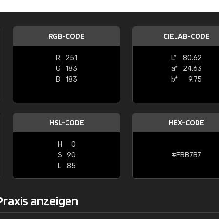
Christiane Schmidt
"Alles so, wie man es sich wünscht, 
RGB-CODE
CIELAB-CODE
schnelle Lieferung."
R
251
L*
80.62
G
183
a*
24.63
B
183
b*
9.75
HSL-CODE
HEX-CODE
H
0
S
90
#FBB7B7
L
85
Praxis anzeigen