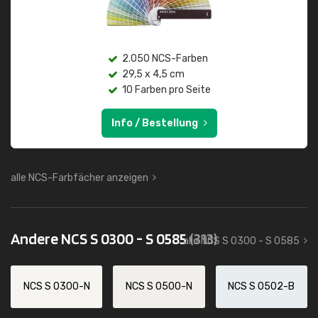
2.050 NCS-Farben
29,5 x 4,5 cm
10 Farben pro Seite
Info / Bestellung
alle NCS-Farbfächer anzeigen
Andere NCS S 0300 - S 0585
(313)
alle NCS S 0300 - S 0585
NCS S 0300-N
NCS S 0500-N
NCS S 0502-B