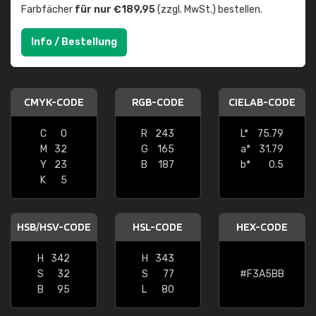
Farbfächer
für nur €189,95
(zzgl. MwSt.) bestellen.
Info / Bestellung
CMYK-CODE
RGB-CODE
CIELAB-CODE
C
0
R
243
L*
75.79
M
32
G
165
a*
31.79
Y
23
B
187
b*
0.5
K
5
HSB/HSV-CODE
HSL-CODE
HEX-CODE
H
342
H
343
S
32
S
77
#F3A5BB
B
95
L
80