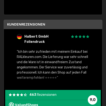
KUNDENREZENSIONEN
Halbert GmbH
S
Foliendruck
E
Ware,
"Ich bin sehr zufrieden mit meinem Einkauf bei
RALkleuren.com. Die Lieferung war sehr schnell
"Schne
und die Ware ist in einwandfreiem Zustand
angekommen. Der Service war zuverlässig und
professionell. Ich kann den Shop auf jeden Fall
weiterempfehlen! ⭐⭐⭐⭐⭐"
463
Rezensionen
9,0