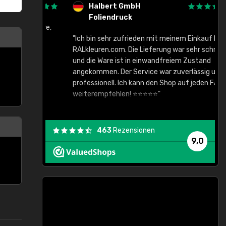
Halbert GmbH
Foliendruck
gute Ware,
"Ich bin sehr zufrieden mit meinem Einkauf bei
RALkleuren.com. Die Lieferung war sehr schnell
"
und die Ware ist in einwandfreiem Zustand
angekommen. Der Service war zuverlässig und
professionell. Ich kann den Shop auf jeden Fall
weiterempfehlen! ⭐⭐⭐⭐⭐"
463
Rezensionen
9,0