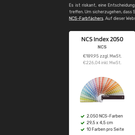
Es ist riskant, eine Entscheidun
treffen. Um sicherzugehen, dass S
NCS-Farbfächers
. Auf dieser Web
NCS Index 2050
NCS
€
189,95
zzgl. MwSt.
€
226,04
inkl. MwSt.
2.050 NCS-Farben
29,5 x 4,5 cm
10 Farben pro Seite