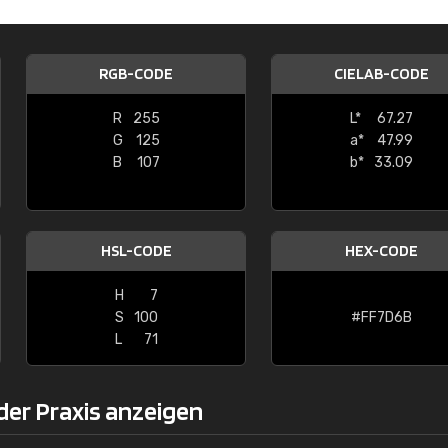
Christiane Schmidt
"Alles so, wie man es sich wünscht, 
RGB-CODE
CIELAB-CODE
schnelle Lieferung."
R
255
L*
67.27
G
125
a*
47.99
B
107
b*
33.09
HSL-CODE
HEX-CODE
H
7
S
100
#FF7D6B
L
71
der Praxis anzeigen