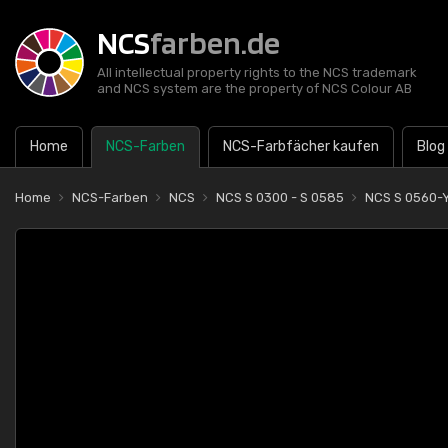
NCS
farben.de
All intellectual property rights to the NCS trademark
and NCS system are the property of NCS Colour AB
Home
NCS-Farben
NCS-Farbfächer kaufen
Blog
Home
NCS-Farben
NCS
NCS S 0300 - S 0585
NCS S 0560-