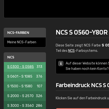
NCS S 0560-Y80R
NCS-FARBEN
Meine NCS-Farben
Diese Seite zeigt NCS Farbe
S 0
Teil des
NCS
-Farbsystems.
NCS
Auf dieser Website können 
S 0300 - S 0585
313
Sie haben noch kein Konto?
S 0601 - S 1085
376
Farbeindruck NCS S
S 1500 - S 1580
107
S 2000 - S 2570
326
Klicken Sie auf den Farbeindruck 
S 3000 - S 3560
286