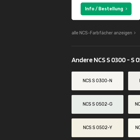
Info / Bestellung
alle NCS-Farbfächer anzeigen
Andere NCS S 0300 - S 
NCS S 0300-N
NCS S 0502-G
N
NCS S 0502-Y
N