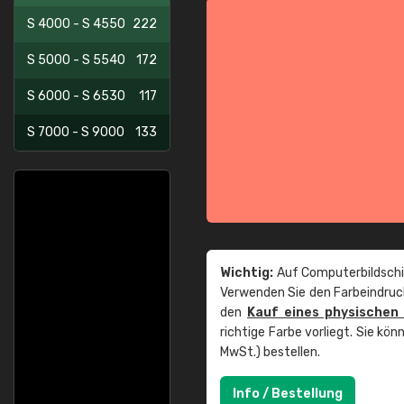
S 4000 - S 4550
222
S 5000 - S 5540
172
S 6000 - S 6530
117
S 7000 - S 9000
133
Wichtig:
Auf Computerbildschi
Verwenden Sie den Farbeindruck
den
Kauf eines physischen
richtige Farbe vorliegt. Sie k
MwSt.) bestellen.
Info / Bestellung