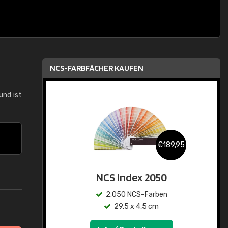
NCS-FARBFÄCHER KAUFEN
und ist
€189,95
NCS Index 2050
2.050 NCS-Farben
29,5 x 4,5 cm