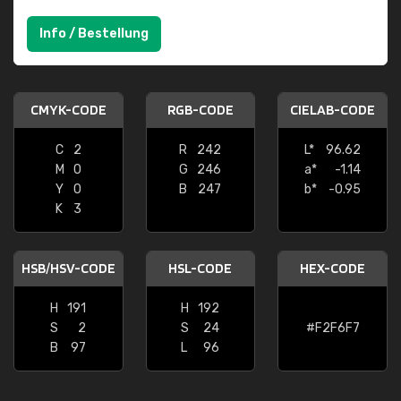
Info / Bestellung
CMYK-CODE
RGB-CODE
CIELAB-CODE
C
2
R
242
L*
96.62
M
0
G
246
a*
-1.14
Y
0
B
247
b*
-0.95
K
3
HSB/HSV-CODE
HSL-CODE
HEX-CODE
H
191
H
192
S
2
S
24
#F2F6F7
B
97
L
96