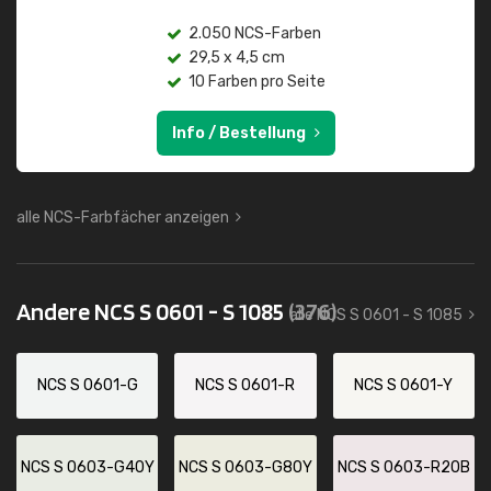
2.050 NCS-Farben
29,5 x 4,5 cm
10 Farben pro Seite
Info / Bestellung
alle NCS-Farbfächer anzeigen
Andere NCS S 0601 - S 1085
(376)
alle NCS S 0601 - S 1085
NCS S 0601-G
NCS S 0601-R
NCS S 0601-Y
NCS S 0603-G40Y
NCS S 0603-G80Y
NCS S 0603-R20B