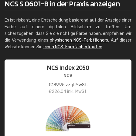
NCS S 0601-B in der Praxis anzeigen
Es ist riskant, eine Entscheidung basierend auf der Anzeige einer
Farbe auf einem digitalen Bildschirm zu treffen. Um
sicherzugehen, dass Sie die richtige Farbe haben, empfehlen wir
die Verwendung eines
physischen NCS-Farbfächers
. Auf dieser
Website können Sie
einen NCS-Farbfächer kaufen
.
NCS Index 2050
NCS
€
189,95
zzgl. MwSt.
€
226,04
inkl. MwSt.