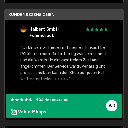
KUNDENREZENSIONEN
Halbert GmbH
S
Foliendruck
E
Ware,
"Ich bin sehr zufrieden mit meinem Einkauf bei
RALkleuren.com. Die Lieferung war sehr schnell
"Schne
und die Ware ist in einwandfreiem Zustand
angekommen. Der Service war zuverlässig und
professionell. Ich kann den Shop auf jeden Fall
weiterempfehlen! ⭐⭐⭐⭐⭐"
463
Rezensionen
9,0